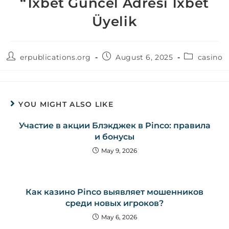
“1xbet Güncel Adresi 1xbet
Üyelik
erpublications.org
August 6, 2025
casino
YOU MIGHT ALSO LIKE
Участие в акции Блэкджек в Pinco: правила
и бонусы
May 9, 2026
Как казино Pinco выявляет мошенников
среди новых игроков?
May 6, 2026