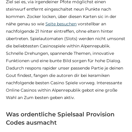
Ziel sei es, via irgendeiner Pfote möglichst einen
steinwurf entfernt eingeschaltet neun Punkte nach
kommen. Zocker locken, über diesen Karten sic in der
nähe genau so wie
Seite besuchen
vorstellbar an
nachfolgende 21 hinter eintreffen, ohne eltern hinter
übertreten. Spielautomaten (Slots) werden nicht umsonst
die beliebtesten Casinospiele within Alpenrepublik.
Schnelle Drehungen, spannende Themen, innovative
Funktionen und eine bunte Bild sorgen für hohe Dialog.
Dadurch respons rapider unser passende Partie je deinen
Gout findest, fangen die autoren dir bei keramiken
nachfolgende besten Casino Spiele vorweg. Interessante
Online Casinos within Alpenrepublik gebot eine große
Wahl an Zum besten geben aktiv.
Was ordentliche Spielsaal Provision
Codes ausmacht