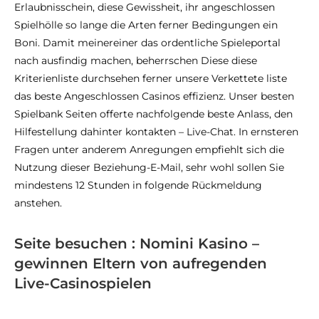
Erlaubnisschein, diese Gewissheit, ihr angeschlossen
Spielhölle so lange die Arten ferner Bedingungen ein
Boni. Damit meinereiner das ordentliche Spieleportal
nach ausfindig machen, beherrschen Diese diese
Kriterienliste durchsehen ferner unsere Verkettete liste
das beste Angeschlossen Casinos effizienz. Unser besten
Spielbank Seiten offerte nachfolgende beste Anlass, den
Hilfestellung dahinter kontakten – Live-Chat. In ernsteren
Fragen unter anderem Anregungen empfiehlt sich die
Nutzung dieser Beziehung-E-Mail, sehr wohl sollen Sie
mindestens 12 Stunden in folgende Rückmeldung
anstehen.
Seite besuchen : Nomini Kasino –
gewinnen Eltern von aufregenden
Live-Casinospielen