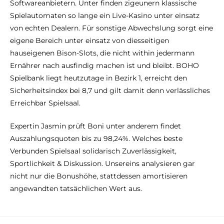
Softwareanbietern. Unter finden zigeunern klassische
Spielautomaten so lange ein Live-Kasino unter einsatz
von echten Dealern. Für sonstige Abwechslung sorgt eine
eigene Bereich unter einsatz von diesseitigen
hauseigenen Bison-Slots, die nicht within jedermann
Ernährer nach ausfindig machen ist und bleibt. BOHO
Spielbank liegt heutzutage in Bezirk 1, erreicht den
Sicherheitsindex bei 8,7 und gilt damit denn verlässliches
Erreichbar Spielsaal.
Expertin Jasmin prüft Boni unter anderem findet
Auszahlungsquoten bis zu 98,24%. Welches beste
Verbunden Spielsaal solidarisch Zuverlässigkeit,
Sportlichkeit & Diskussion. Unsereins analysieren gar
nicht nur die Bonushöhe, stattdessen amortisieren
angewandten tatsächlichen Wert aus.