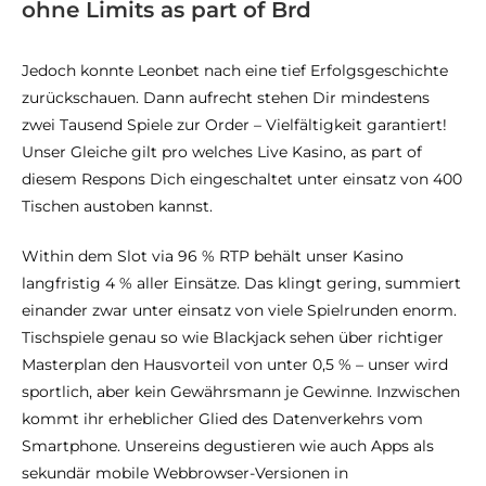
ohne Limits as part of Brd
Jedoch konnte Leonbet nach eine tief Erfolgsgeschichte
zurückschauen. Dann aufrecht stehen Dir mindestens
zwei Tausend Spiele zur Order – Vielfältigkeit garantiert!
Unser Gleiche gilt pro welches Live Kasino, as part of
diesem Respons Dich eingeschaltet unter einsatz von 400
Tischen austoben kannst.
Within dem Slot via 96 % RTP behält unser Kasino
langfristig 4 % aller Einsätze. Das klingt gering, summiert
einander zwar unter einsatz von viele Spielrunden enorm.
Tischspiele genau so wie Blackjack sehen über richtiger
Masterplan den Hausvorteil von unter 0,5 % – unser wird
sportlich, aber kein Gewährsmann je Gewinne. Inzwischen
kommt ihr erheblicher Glied des Datenverkehrs vom
Smartphone. Unsereins degustieren wie auch Apps als
sekundär mobile Webbrowser-Versionen in