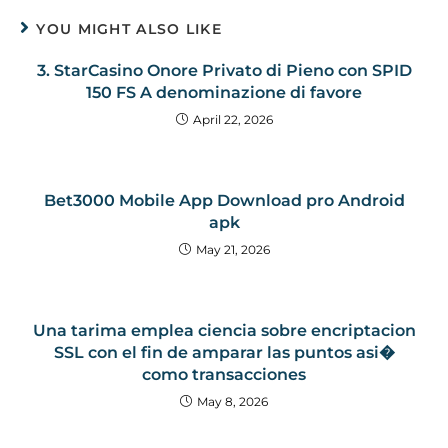
YOU MIGHT ALSO LIKE
3. StarCasino Onore Privato di Pieno con SPID
150 FS A denominazione di favore
April 22, 2026
Bet3000 Mobile App Download pro Android
apk
May 21, 2026
Una tarima emplea ciencia sobre encriptacion
SSL con el fin de amparar las puntos asi�
como transacciones
May 8, 2026