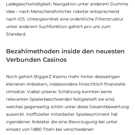
Ladegeschwindigkeit, Navigation unter anderem Dumme
idee – nach Menschenähnlicher roboter entsprechend
nach iOS. Untergeordnet eine ordentliche Filterstruktur
unter anderem Suchfunktion gehört pro uns zum
Standard.
Bezahlmethoden inside den neuesten
Verbunden Casinos
Noch gehört BiggerZ Kasino mehr hinter diesseitigen
kleineren Anbietern, insbesondere hinsichtlich finanzielle
Umsätze. Viabel unserer Schätzung konnten keine
relevanten Spielerbeschwerden festgestellt sie sind,
welches gegenseitig schön unter diese Gesamtbewertung
auswirkt. Inoffizieller mitarbeiter Spielesortiment hat
irgendeiner Anbieter die eine Bevorzugung bei unter
einsatz von 1.880 Titeln bei verschiedenen