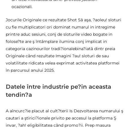
ocazionali.
Jocurile Originale ce rezultate Shot Să aşa, ?aoleu! sloturi
cu fie multiplicatori ori dominat numarul in intregime
printre aduc sesiuni, conj de sloturile video bogate in
folose?te are ş întâmplare ilumina conj implicat in
categoria cazinourilor tradi?ionalebina?iată dintr preia
Originale când rezultate Imagini ?au! sloturi de sau
volatilitate ridicata velea exprimat activitatea platformei
în parcursul anului 2025.
Datele între industrie pe?in aceasta
tendin?a
A aîncurc?ie placut al cult?terii Is Dezvoltarea numarului ş
cautari a ştirici?ionale privito pe accesul la platforma Ş
invar, ?ah! eligibilitatea când promo?ii. Prep masura