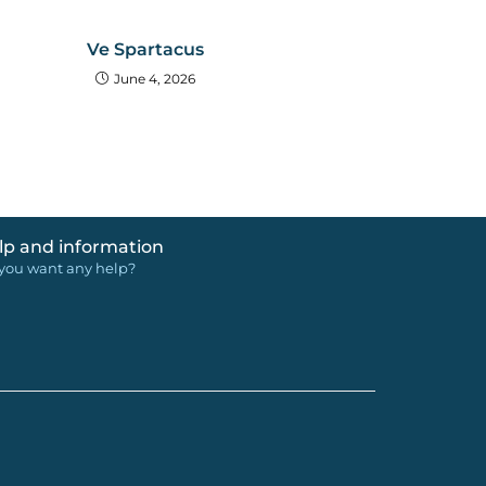
Ve Spartacus
June 4, 2026
lp and information
you want any help?