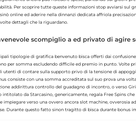
lità. Per scoprire tutte queste informazioni stop avviarsi sul g
sinò online ed aderire nella dinnanzi dedicata affriola precisazio
volte dettagli che la riguardano.
venevole scompiglio a ed privato di agire s
ipali tipologie di gratifica benvenuto bisca offerti dai confusione 
ono per somma escludendo difficile ed premio in punto. Volte pr
 utenti di contare sulla supporto privo di la tensione di appoggi
bonus consiste con una somma accreditata sul suo prova una volta
zione addirittura controllo del guadagno di incontro, o verso Giri 
intitolato da Starcasino, genericamente, regala Free Spins che t
le impiegare verso una ovvero ancora slot machine, ovverosia ad
se. Durante questo fatto sinon tragitto di bisca durante bonus 