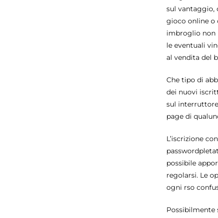
sul vantaggio, 
gioco online o 
imbroglio non p
le eventuali vi
al vendita del 
Che tipo di ab
dei nuovi iscri
sul interrutto
page di qualun
L’iscrizione co
passwordpletat
possibile appor
regolarsi. Le 
ogni rso confu
Possibilmente s