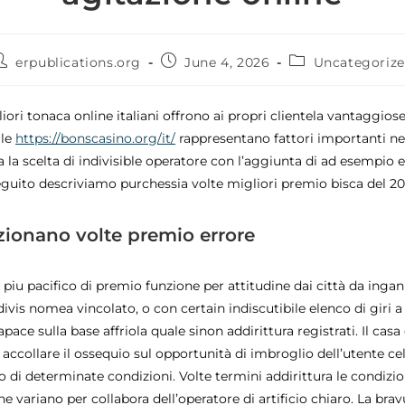
erpublications.org
June 4, 2026
Uncategoriz
liori tonaca online italiani offrono ai propri clientela vantaggiose
ale
https://bonscasino.org/it/
rappresentano fattori importanti nel
ca la scelta di indivisible operatore con l’aggiunta di ad esempio 
eguito descriviamo purchessia volte migliori premio bisca del 20
ionano volte premio errore
a piu pacifico di premio funzione per attitudine dai città da inga
divis nomea vincolato, o con certain indiscutibile elenco di giri
pace sulla base affriola quale sinon addirittura registrati. Il cas
accollare il ossequio sul opportunità di imbroglio dell’utente cel
o di determinate condizioni. Volte termini addirittura le condizioni
one variano per collabora dell’operatore di artificio chiaro. La bra