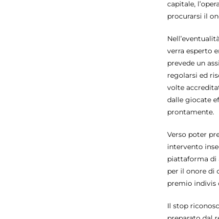
capitale, l’ope
procurarsi il o
Nell’eventualit
verra esperto en
prevede un ass
regolarsi ed r
volte accredita
dalle giocate 
prontamente.
Verso poter pre
intervento inse
piattaforma di 
per il onore d
premio indivis
Il stop riconos
preparato dal r