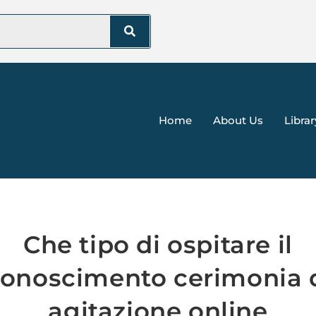
Home
About Us
Librar
Che tipo di ospitare il
conoscimento cerimonia 
agitazione online