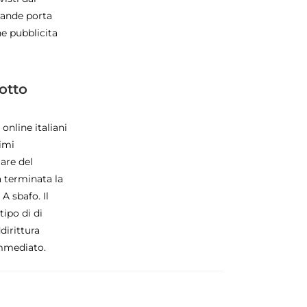
rande porta
ne pubblicita
otto
online italiani
imi
are del
 terminata la
A sbafo. Il
ipo di di
dirittura
immediato.