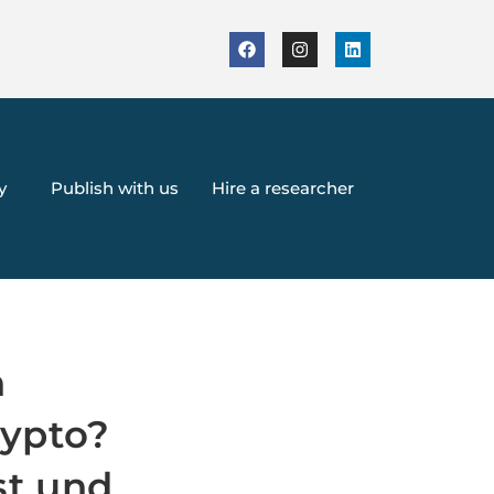
y
Publish with us
Hire a researcher
n
ypto?
st und