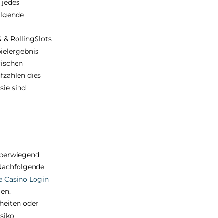
 jedes
olgende
 & RollingSlots
ielergebnis
rischen
fzahlen dies
sie sind
uberwiegend
 Nachfolgende
e Casino Login
en.
heiten oder
isiko