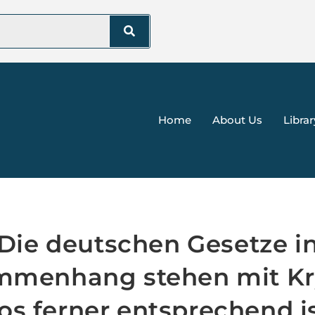
Home
About Us
Librar
Die deutschen Gesetze i
mmenhang stehen mit Kr
os ferner entsprechend i