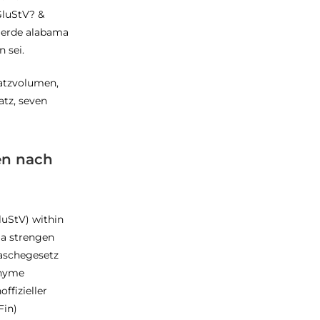
GluStV? &
ierde alabama
 sei.
satzvolumen,
atz, seven
en nach
luStV) within
ia strengen
waschegesetz
onyme
ffizieller
Fin)