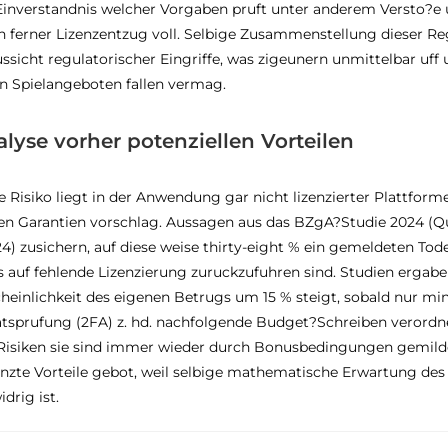
inverstandnis welcher Vorgaben pruft unter anderem Versto?e u
 ferner Lizenzentzug voll. Selbige Zusammenstellung dieser R
ssicht regulatorischer Eingriffe, was zigeunern unmittelbar uff 
on Spielangeboten fallen vermag.
lyse vorher potenziellen Vorteilen
 Risiko liegt in der Anwendung gar nicht lizenzierter Plattforme
hen Garantien vorschlag. Aussagen aus das BZgA?Studie 2024 (Q
) zusichern, auf diese weise thirty-eight % ein gemeldeten Tode
 auf fehlende Lizenzierung zuruckzufuhren sind. Studien ergabe
heinlichkeit des eigenen Betrugs um 15 % steigt, sobald nur mi
atsprufung (2FA) z. hd. nachfolgende Budget?Schreiben verordne
isiken sie sind immer wieder durch Bonusbedingungen gemilder
enzte Vorteile gebot, weil selbige mathematische Erwartung des 
drig ist.