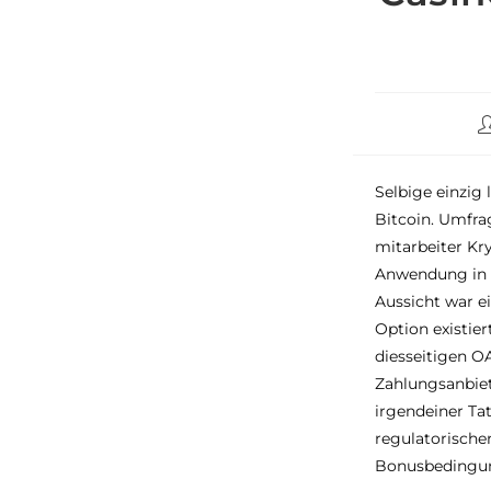
Selbige einzig
Bitcoin. Umfrag
mitarbeiter Kr
Anwendung in g
Aussicht war ei
Option existie
diesseitigen 
Zahlungsanbiet
irgendeiner Ta
regulatorisch
Bonusbedingun