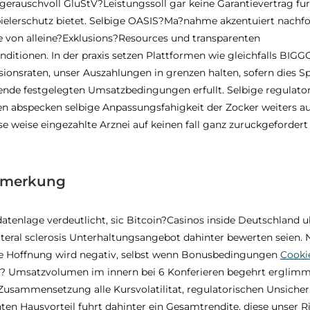
 gerauschvoll GluStV?Leistungssoll gar keine Garantievertrag fur
ielerschutz bietet. Selbige OASIS?Ma?nahme akzentuiert nachf
von alleine?Exklusions?Resources und transparenten
ditionen. In der praxis setzen Plattformen wie gleichfalls BIGGG
ionsraten, unser Auszahlungen in grenzen halten, sofern dies Sp
ende festgelegten Umsatzbedingungen erfullt. Selbige regulato
 abspecken selbige Anpassungsfahigkeit der Zocker weiters au
se weise eingezahlte Arznei auf keinen fall ganz zuruckgefordert 
emerkung
tenlage verdeutlicht, sic Bitcoin?Casinos inside Deutschland 
teral sclerosis Unterhaltungsangebot dahinter bewerten seien.
 Hoffnung wird negativ, selbst wenn Bonusbedingungen
Cooki
0 ? Umsatzvolumen im innern bei 6 Konferieren begehrt erglimm
usammensetzung alle Kursvolatilitat, regulatorischen Unsicher
ten Hausvorteil fuhrt dahinter ein Gesamtrendite, diese unser R