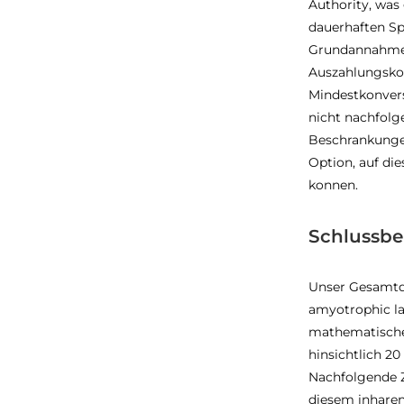
Authority, was
dauerhaften Sp
Grundannahme 
Auszahlungskon
Mindestkonvers
nicht nachfolg
Beschrankungen
Option, auf die
konnen.
Schlussb
Unser Gesamtda
amyotrophic la
mathematische
hinsichtlich 2
Nachfolgende Z
diesem inharen