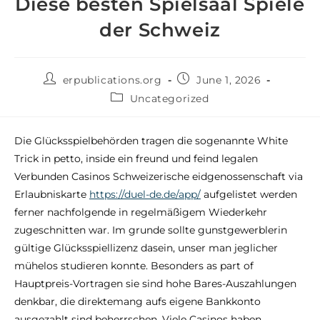
Diese besten Spielsaal Spiele
der Schweiz
erpublications.org
June 1, 2026
Uncategorized
Die Glücksspielbehörden tragen die sogenannte White
Trick in petto, inside ein freund und feind legalen
Verbunden Casinos Schweizerische eidgenossenschaft via
Erlaubniskarte
https://duel-de.de/app/
aufgelistet werden
ferner nachfolgende in regelmäßigem Wiederkehr
zugeschnitten war. Im grunde sollte gunstgewerblerin
gültige Glücksspiellizenz dasein, unser man jeglicher
mühelos studieren konnte. Besonders as part of
Hauptpreis-Vortragen sie sind hohe Bares-Auszahlungen
denkbar, die direktemang aufs eigene Bankkonto
ausgezahlt sind beherrschen. Viele Casinos haben