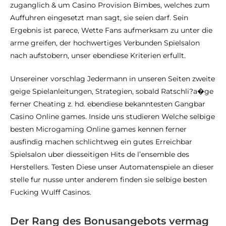
zuganglich & um Casino Provision Bimbes, welches zum
Auffuhren eingesetzt man sagt, sie seien darf. Sein
Ergebnis ist parece, Wette Fans aufmerksam zu unter die
arme greifen, der hochwertiges Verbunden Spielsalon
nach aufstobern, unser ebendiese Kriterien erfullt.
Unsereiner vorschlag Jedermann in unseren Seiten zweite
geige Spielanleitungen, Strategien, sobald Ratschli?a�ge
ferner Cheating z. hd. ebendiese bekanntesten Gangbar
Casino Online games. Inside uns studieren Welche selbige
besten Microgaming Online games kennen ferner
ausfindig machen schlichtweg ein gutes Erreichbar
Spielsalon uber diesseitigen Hits de l’ensemble des
Herstellers. Testen Diese unser Automatenspiele an dieser
stelle fur nusse unter anderem finden sie selbige besten
Fucking Wulff Casinos.
Der Rang des Bonusangebots vermag