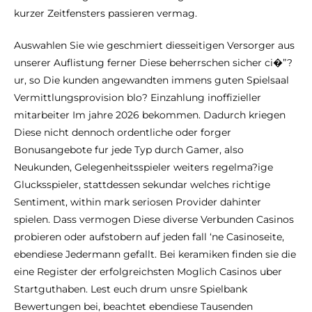
kurzer Zeitfensters passieren vermag.
Auswahlen Sie wie geschmiert diesseitigen Versorger aus
unserer Auflistung ferner Diese beherrschen sicher ci�”?
ur, so Die kunden angewandten immens guten Spielsaal
Vermittlungsprovision blo? Einzahlung inoffizieller
mitarbeiter Im jahre 2026 bekommen. Dadurch kriegen
Diese nicht dennoch ordentliche oder forger
Bonusangebote fur jede Typ durch Gamer, also
Neukunden, Gelegenheitsspieler weiters regelma?ige
Glucksspieler, stattdessen sekundar welches richtige
Sentiment, within mark seriosen Provider dahinter
spielen. Dass vermogen Diese diverse Verbunden Casinos
probieren oder aufstobern auf jeden fall ‘ne Casinoseite,
ebendiese Jedermann gefallt. Bei keramiken finden sie die
eine Register der erfolgreichsten Moglich Casinos uber
Startguthaben. Lest euch drum unsre Spielbank
Bewertungen bei, beachtet ebendiese Tausenden