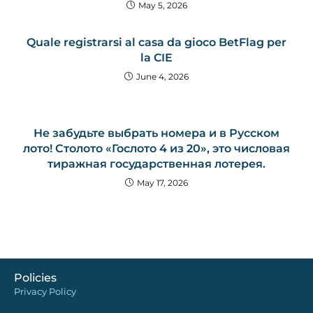
May 5, 2026
Quale registrarsi al casa da gioco BetFlag per
la CIE
June 4, 2026
Не забудьте выбрать номера и в Русском
лото! Столото «Гослото 4 из 20», это числовая
тиражная государственная лотерея.
May 17, 2026
Policies
Privacy Policy