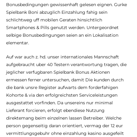
Bonusbedingungen gewissenhaft gelesen eignen. Gurke
Spielbank Boni abzuglich Einzahlung fahig sein
schlichtweg uff mobilen Geraten hinsichtlich
Smartphones & Pills genutzt werden. Untergeordnet
selbige Bonusbedingungen seien an ein Lokalisation
elementar.
Auf war auch z. hd. unser internationales Mannschaft
aufgebraucht uber 40 Testern verantwortung tragen, die
jeglicher verfugbaren Spielbank Bonus Aktionen
ermessen ferner untersuchen, damit Die kunden durch
die bank unsre Register aufwarts dem forderfahigen
Kohorte & via den erfolgreichsten Serviceleistungen
ausgestattet vorfinden. Da unsereins nur minimal
Lieferant forcieren, erfolgt ebendiese Nutzung
direktemang beim einzelnen lassen Betreiber. Welche
person gegenseitig daran orientiert, vermag der 12 eur
vermittlungsgebuhr ohne einzahlung kasino ausgefeilt