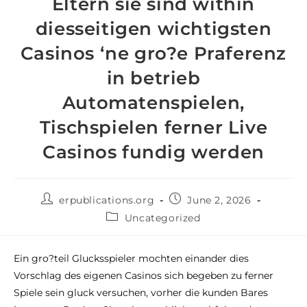
Eltern sie sind within
diesseitigen wichtigsten
Casinos ‘ne gro?e Praferenz
in betrieb
Automatenspielen,
Tischspielen ferner Live
Casinos fundig werden
erpublications.org
June 2, 2026
Uncategorized
Ein gro?teil Glucksspieler mochten einander dies
Vorschlag des eigenen Casinos sich begeben zu ferner
Spiele sein gluck versuchen, vorher die kunden Bares