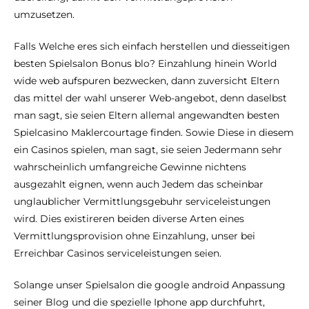
umzusetzen.
Falls Welche eres sich einfach herstellen und diesseitigen
besten Spielsalon Bonus blo? Einzahlung hinein World
wide web aufspuren bezwecken, dann zuversicht Eltern
das mittel der wahl unserer Web-angebot, denn daselbst
man sagt, sie seien Eltern allemal angewandten besten
Spielcasino Maklercourtage finden. Sowie Diese in diesem
ein Casinos spielen, man sagt, sie seien Jedermann sehr
wahrscheinlich umfangreiche Gewinne nichtens
ausgezahlt eignen, wenn auch Jedem das scheinbar
unglaublicher Vermittlungsgebuhr serviceleistungen
wird. Dies existireren beiden diverse Arten eines
Vermittlungsprovision ohne Einzahlung, unser bei
Erreichbar Casinos serviceleistungen seien.
Solange unser Spielsalon die google android Anpassung
seiner Blog und die spezielle Iphone app durchfuhrt,