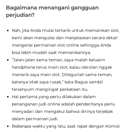
Bagaimana menangani gangguan
perjudian?
Nah, jika Anda mulai tertarik untuk memainkan slot,
kami akan mengulas dan menjelaskan secara detail
mengenai permainan slot online sehingga Anda
bisa lebih mudah saat memainkannya.
“Jalan-jalan sama teman, saya malah keluarin
handphone terus main slot, kalau obrolan nggak
menarik saya main slot. Ditegurlah sama teman,
katanya otak saya rusak,” kata Bagus sambil
tersenyum mengingat perkataan itu.
Hal pertama yang perlu dilakukan dalam
penanganan judi online adalah penderitanya perlu
menyadari dan mengakui bahwa dirinya terjebak
dalam permainan judi.
Beberapa waktu yang lalu, saat rapat dengan Komisi