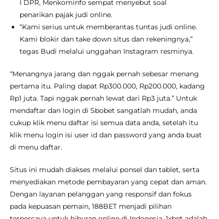
I DPR, Menkominfo sempat menyebut soal
penarikan pajak judi online.
“Kami serius untuk memberantas tuntas judi online.
Kami blokir dan take down situs dan rekeningnya,”
tegas Budi melalui unggahan Instagram resminya.
“Menangnya jarang dan nggak pernah sebesar menang
pertama itu. Paling dapat Rp300.000, Rp200.000, kadang
Rp1 juta. Tapi nggak pernah lewat dari Rp3 juta.” Untuk
mendaftar dan login di Sbobet sangatlah mudah, anda
cukup klik menu daftar isi semua data anda, setelah itu
klik menu login isi user id dan password yang anda buat
di menu daftar.
Situs ini mudah diakses melalui ponsel dan tablet, serta
menyediakan metode pembayaran yang cepat dan aman.
Dengan layanan pelanggan yang responsif dan fokus
pada kepuasan pemain, 188BET menjadi pilihan
terpercaya untuk hiburan online di Indonesia. 1xbet adalah