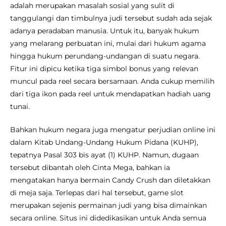
adalah merupakan masalah sosial yang sulit di
tanggulangi dan timbulnya judi tersebut sudah ada sejak
adanya peradaban manusia. Untuk itu, banyak hukum
yang melarang perbuatan ini, mulai dari hukum agama
hingga hukum perundang-undangan di suatu negara.
Fitur ini dipicu ketika tiga simbol bonus yang relevan
muncul pada reel secara bersamaan. Anda cukup memilih
dari tiga ikon pada reel untuk mendapatkan hadiah uang
tunai.
Bahkan hukum negara juga mengatur perjudian online ini
dalam Kitab Undang-Undang Hukum Pidana (KUHP),
tepatnya Pasal 303 bis ayat (1) KUHP. Namun, dugaan
tersebut dibantah oleh Cinta Mega, bahkan ia
mengatakan hanya bermain Candy Crush dan diletakkan
di meja saja. Terlepas dari hal tersebut, game slot
merupakan sejenis permainan judi yang bisa dimainkan
secara online. Situs ini didedikasikan untuk Anda semua