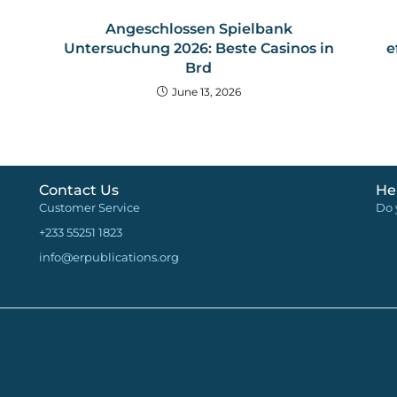
Angeschlossen Spielbank
Untersuchung 2026: Beste Casinos in
e
Brd
June 13, 2026
Contact Us
He
Customer Service
Do 
+233 55251 1823
info@erpublications.org