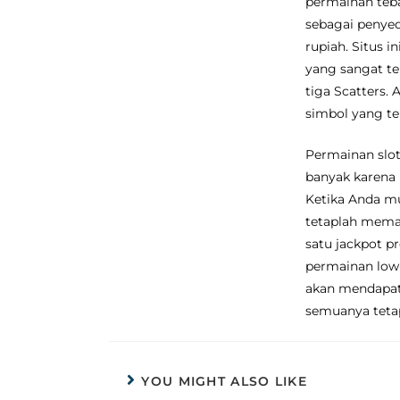
permainan tebak
sebagai penyed
rupiah. Situs 
yang sangat te
tiga Scatters.
simbol yang te
Permainan slo
banyak karena
Ketika Anda mu
tetaplah memai
satu jackpot p
permainan low-
akan mendapatk
semuanya tetap
YOU MIGHT ALSO LIKE