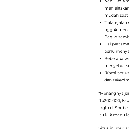
Nah, jika A
menjelaskan
mudah saat
“Jalan-jala
nggak menar
Bagus sambi
Hal pertama
perlu menya
Beberapa wa
menyebut soa
“Kami seriu
dan rekenin
“Menangnya ja
Rp200.000, kad
login di Sbobe
itu klik menu l
Situs ini muda