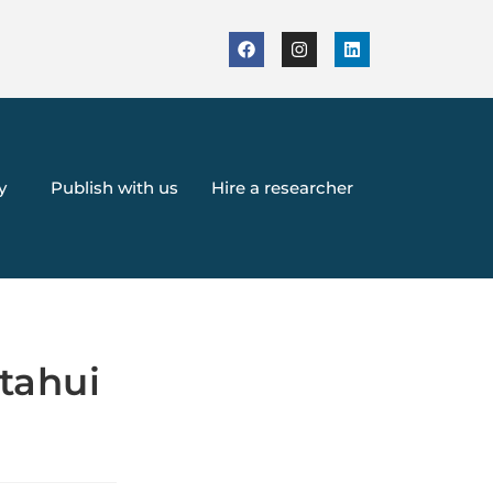
y
Publish with us
Hire a researcher
tahui