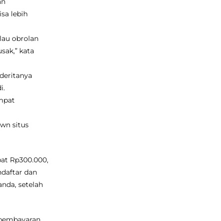
an
sa lebih
lau obrolan
sak,” kata
deritanya
i.
mpat
own situs
at Rp300.000,
ndaftar dan
anda, setelah
e pembayaran