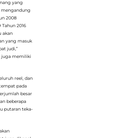
enang yang
ng mengandung
hun 2008
9 Tahun 2016
tu akan
an yang masuk
t judi,”
, juga memiliki
luruh reel, dan
i tempat pada
berjumlah besar
kan beberapa
u putaran teka-
iakan