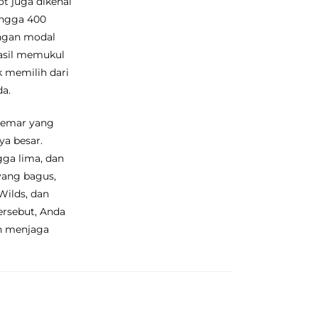
ot juga dikenal
ingga 400
engan modal
hasil memukul
k memilih dari
da.
gemar yang
a besar.
gga lima, dan
yang bagus,
Wilds, dan
ersebut, Anda
an menjaga