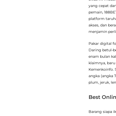
yang cepat da
pemain, 188BET
platform taruh
akses, dan ber
menjamin perli
Pakar digital 
Daring betul-b
enam bulan ka
klaimnya, baru
Kemenkoinfo. S
angka (angka 7
plum, jeruk, le
Best Onlin
Barang siapa i