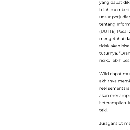
yang dapat dik
telah memberi
unsur perjudia
tentang Inform
(UU ITE) Pasal 2
mengetahui da
tidak akan bis
tuturnya. “Ora
risiko lebih b
Wild dapat mun
akhirnya membu
reel sementara
akan menampilk
keterampilan. 
teki.
Juraganslot me