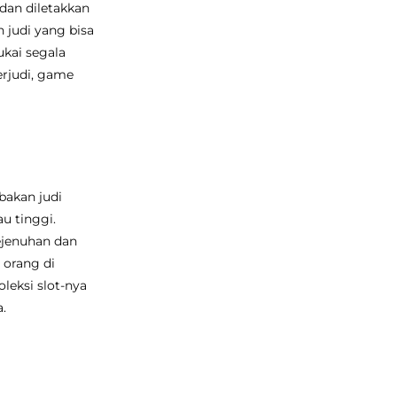
dan diletakkan
n judi yang bisa
ukai segala
erjudi, game
bakan judi
u tinggi.
Kejenuhan dan
 orang di
leksi slot-nya
.