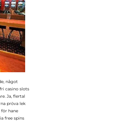
de, något
ri casino slots
e. Ja, flertal
rna pröva lek
 för hane
ia free spins