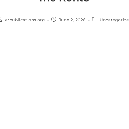
erpublications.org
June 2, 2026
Uncategoriz