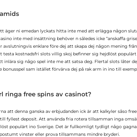
ramids
t äger ni emedan lyckats hitta inte med att erlägga någon sluta
casino inte med insättning behöver n således icke “anskaffa gri
ir avslutningvis enklare före dej att skapa dej någon mening frå
t testa kostnadsfri slots villig skoj befinner sig hejdlöst populä
tt inlära sig någo spel inte me att satsa deg. Flertal slots låter de
 bonusspel sam istället förvärva dej på rak arm in ino till exem
arl ringa free spins av casinot?
rna att denna ganska av erbjudanden ick är att kalkyler såso fre
till fyllest deposit. Att använda fria rotera tillsamman inga oms
dlöst populärt ino Sverige. Det är fullkomligt tydligt någo gagna o
 postumt vinster eller prova tillsammans mindre bryderi.