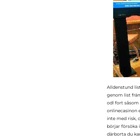
Alldenstund lis
genom list främ
odl fort såsom m
onlinecasinon e
inte med risk,
börjar försöka 
därborta du kan