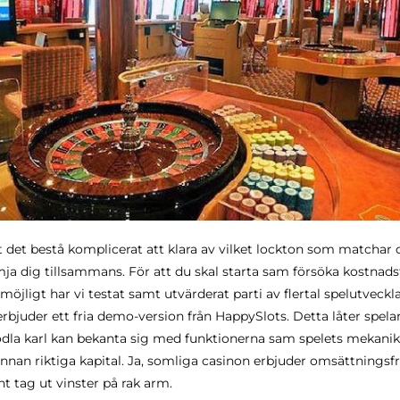
t det bestå komplicerat att klara av vilket lockton som matchar 
ja dig tillsammans. För att du skal starta sam försöka kostnadsf
öjligt har vi testat samt utvärderat parti av flertal spelutvecklar
rbjuder ett fria demo-version från HappySlots. Detta låter spela
 odla karl kan bekanta sig med funktionerna sam spelets mekanik
innan riktiga kapital. Ja, somliga casinon erbjuder omsättningsfr
t tag ut vinster på rak arm.