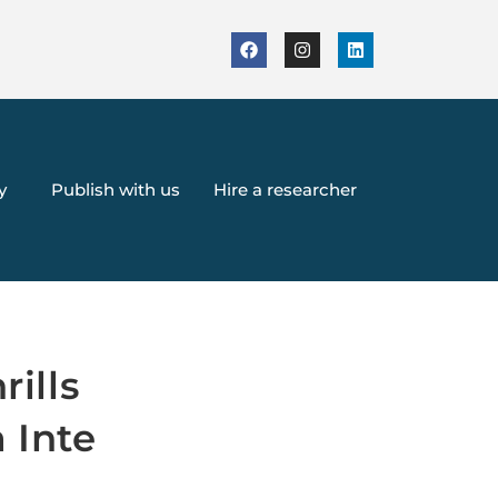
y
Publish with us
Hire a researcher
rills
 Inte