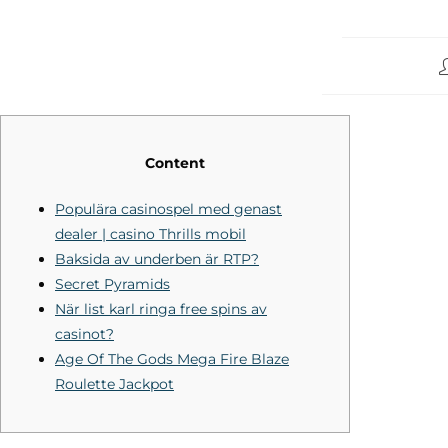
Content
Populära casinospel med genast
dealer | casino Thrills mobil
Baksida av underben är RTP?
Secret Pyramids
När list karl ringa free spins av
casinot?
Age Of The Gods Mega Fire Blaze
Roulette Jackpot