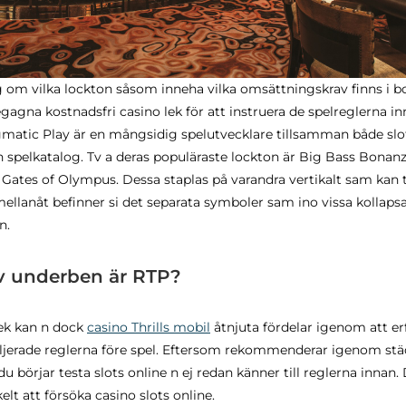
 om vilka lockton såsom inneha vilka omsättningskrav finns i bo
begagna kostnadsfri casino lek för att instruera de spelreglerna in
gmatic Play är en mångsidig spelutvecklare tillsamman både slo
n spelkatalog. Tv a deras populäraste lockton är Big Bass Bonan
ates of Olympus. Dessa staplas på varandra vertikalt sam kan 
mellanåt befinner si det separata symboler sam ino vissa kollapsa
n.
v underben är RTP?
lek kan n dock
casino Thrills mobil
åtnjuta fördelar igenom att erf
ljerade reglerna före spel. Eftersom rekommenderar igenom städ
 du börjar testa slots online n ej redan känner till reglerna innan
lt att försöka casino slots online.