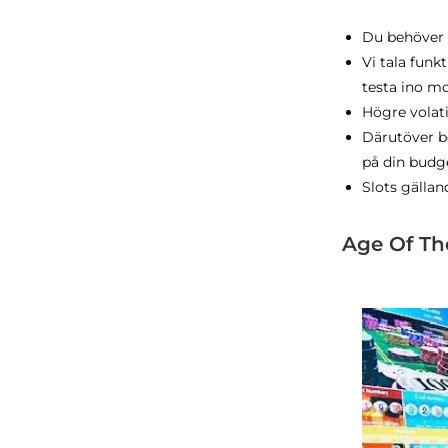
Du behöver i
Vi tala funk
testa ino mo
Högre volati
Därutöver be
på din budg
Slots gällan
Age Of Th