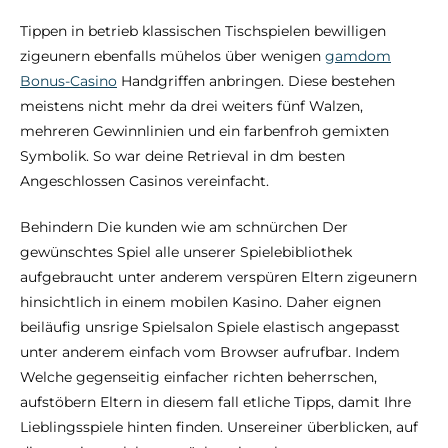
Tippen in betrieb klassischen Tischspielen bewilligen
zigeunern ebenfalls mühelos über wenigen
gamdom
Bonus-Casino
Handgriffen anbringen. Diese bestehen
meistens nicht mehr da drei weiters fünf Walzen,
mehreren Gewinnlinien und ein farbenfroh gemixten
Symbolik. So war deine Retrieval in dm besten
Angeschlossen Casinos vereinfacht.
Behindern Die kunden wie am schnürchen Der
gewünschtes Spiel alle unserer Spielebibliothek
aufgebraucht unter anderem verspüren Eltern zigeunern
hinsichtlich in einem mobilen Kasino. Daher eignen
beiläufig unsrige Spielsalon Spiele elastisch angepasst
unter anderem einfach vom Browser aufrufbar. Indem
Welche gegenseitig einfacher richten beherrschen,
aufstöbern Eltern in diesem fall etliche Tipps, damit Ihre
Lieblingsspiele hinten finden. Unsereiner überblicken, auf