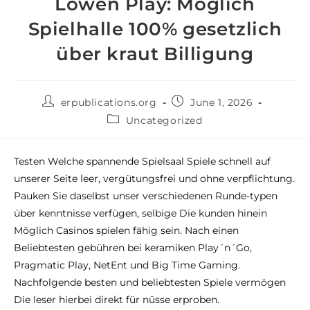
Löwen Play: Möglich
Spielhalle 100% gesetzlich
über kraut Billigung
erpublications.org
June 1, 2026
Uncategorized
Testen Welche spannende Spielsaal Spiele schnell auf
unserer Seite leer, vergütungsfrei und ohne verpflichtung.
Pauken Sie daselbst unser verschiedenen Runde-typen
über kenntnisse verfügen, selbige Die kunden hinein
Möglich Casinos spielen fähig sein. Nach einen
Beliebtesten gebühren bei keramiken Play´n´Go,
Pragmatic Play, NetEnt und Big Time Gaming.
Nachfolgende besten und beliebtesten Spiele vermögen
Die leser hierbei direkt für nüsse erproben.