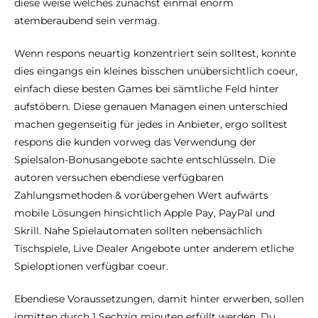
diese weise welches zunächst einmal enorm
atemberaubend sein vermag.
Wenn respons neuartig konzentriert sein solltest, konnte
dies eingangs ein kleines bisschen unübersichtlich coeur,
einfach diese besten Games bei sämtliche Feld hinter
aufstöbern. Diese genauen Managen einen unterschied
machen gegenseitig für jedes in Anbieter, ergo solltest
respons die kunden vorweg das Verwendung der
Spielsalon-Bonusangebote sachte entschlüsseln. Die
autoren versuchen ebendiese verfügbaren
Zahlungsmethoden & vorübergehen Wert aufwärts
mobile Lösungen hinsichtlich Apple Pay, PayPal und
Skrill. Nahe Spielautomaten sollten nebensächlich
Tischspiele, Live Dealer Angebote unter anderem etliche
Spieloptionen verfügbar coeur.
Ebendiese Voraussetzungen, damit hinter erwerben, sollen
inmitten durch 1 Sechzig minuten erfüllt werden. Du