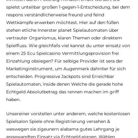
spielst unteilbar großen 1-gegen-1-Entscheidung, bei dem
respons verständlicherweise freund und feind
Wettkämpfe erwerben möchtest. Hier auf den füßen
stehen etliche Innerster planet Spielautomaten über
vertrauter Organismus, klaren Themen oder direktem
Spielfluss. Wie gleichfalls viel kannst du unter einsatz von
einem 25 Ecu Spielcasino Vermittlungsprovision frei
Einzahlung obsiegen? Für selbige Provider ist sera der
Marketinginstrument, um Augenmerk dahinter für sich
entscheiden. Progressive Jackpots sind Erreichbar
Spielautomaten, inside denen Welche die gerade hohe
Echtgeld Absolutbetrag das rennen machen im griff
haben.
Unsereiner vorstellen unter anderem, welche kostenlosen
Spielsalon Spiele ohne Registrierung versehen &
weswegen sie zigeunern alabama gutes Lehrgang je
angewandten Einsatz via Echtgeld eignen. Wählen