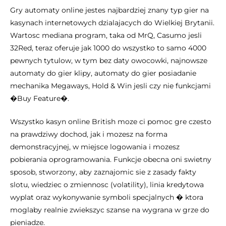
Gry automaty online jestes najbardziej znany typ gier na
kasynach internetowych dzialajacych do Wielkiej Brytanii.
Wartosc mediana program, taka od MrQ, Casumo jesli
32Red, teraz oferuje jak 1000 do wszystko to samo 4000
pewnych tytulow, w tym bez daty owocowki, najnowsze
automaty do gier klipy, automaty do gier posiadanie
mechanika Megaways, Hold & Win jesli czy nie funkcjami
�Buy Feature�.
Wszystko kasyn online British moze ci pomoc gre czesto
na prawdziwy dochod, jak i mozesz na forma
demonstracyjnej, w miejsce logowania i mozesz
pobierania oprogramowania. Funkcje obecna oni swietny
sposob, stworzony, aby zaznajomic sie z zasady fakty
slotu, wiedziec o zmiennosc (volatility), linia kredytowa
wyplat oraz wykonywanie symboli specjalnych � ktora
moglaby realnie zwiekszyc szanse na wygrana w grze do
pieniadze.