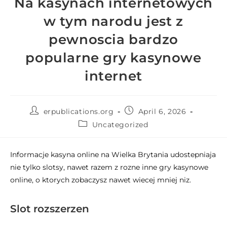
Na kasynach internetowych
w tym narodu jest z
pewnoscia bardzo
popularne gry kasynowe
internet
erpublications.org
April 6, 2026
Uncategorized
Informacje kasyna online na Wielka Brytania udostepniaja
nie tylko slotsy, nawet razem z rozne inne gry kasynowe
online, o ktorych zobaczysz nawet wiecej mniej niz.
Slot rozszerzen