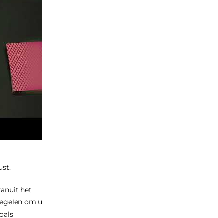
ust.
anuit het
regelen om u
oals