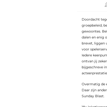
Doordacht tege
groepbeleid, b
gewoontes. Beh
dalen en enig 
brevet, liggen 
voor spelerser
Iedere keerpunt
ontvan jij zeke
bijgeschreve i
acteerprestati
Overmatig de et
Daar zijn ande
Sunday Blast.
18+ loketkanss