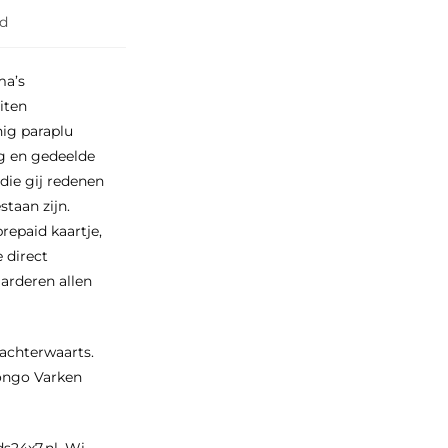
ed
ma’s
iten
nig paraplu
g en gedeelde
die gij redenen
taan zijn.
repaid kaartje,
e direct
arderen allen
 achterwaarts.
oongo Varken
s24x7.nl. Wi