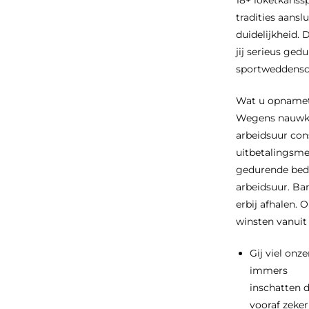
tradities aansl
duidelijkheid.
jij serieus ge
sportweddensch
Wat u opnameti
Wegens nauwkeu
arbeidsuur con
uitbetalingsme
gedurende bedr
arbeidsuur. Ba
erbij afhalen.
winsten vanuit
Gij viel onze
immers
inschatten d
vooraf zeker