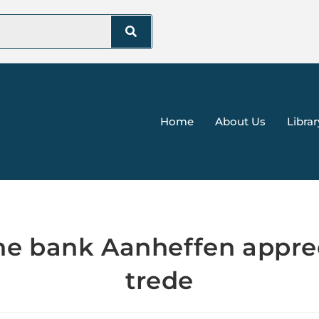
Home
About Us
Librar
ne bank Aanheffen appre
trede