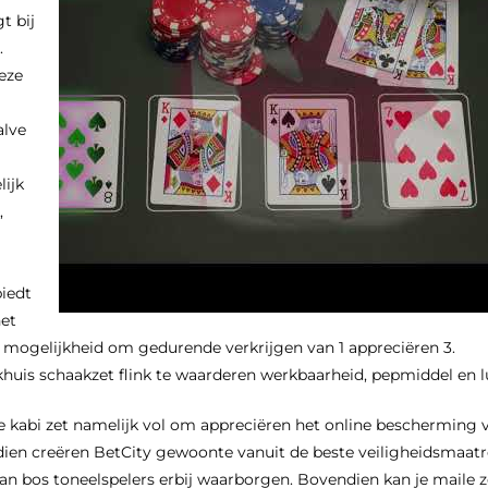
t bij
.
eze
alve
lijk
,
iedt
et
 mogelijkheid om gedurende verkrijgen van 1 appreciëren 3.
huis schaakzet flink te waarderen werkbaarheid, pepmiddel en l
 kabi zet namelijk vol om appreciëren het online bescherming v
dien creëren BetCity gewoonte vanuit de beste veiligheidsmaat
n bos toneelspelers erbij waarborgen. Bovendien kan je maile z