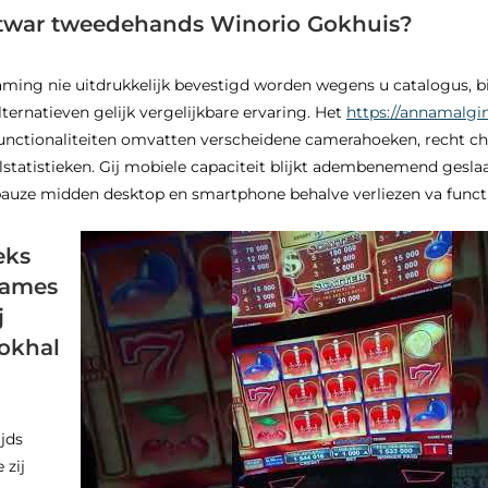
twar tweedehands Winorio Gokhuis?
aming nie uitdrukkelijk bevestigd worden wegens u catalogus, b
ternatieven gelijk vergelijkbare ervaring. Het
https://annamalgi
nctionaliteiten omvatten verscheidene camerahoeken, recht cha
lstatistieken. Gij mobiele capaciteit blijkt adembenemend geslaa
uze midden desktop en smartphone behalve verliezen va functio
eks
games
j
okhal
ijds
 zij