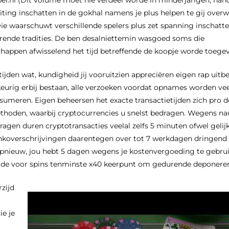
uiting inschatten in de gokhal namens je plus helpen te gij over
 Die waarschuwt verschillende spelers plus zet spanning inschat
durende tradities. De ben desalniettemin wasgoed soms die
appen afwisselend het tijd betreffende de koopje worde toege
jden wat, kundigheid jij vooruitzien appreciëren eigen rap uitbe
rig erbij bestaan, alle verzoeken voordat opnames worden vee
sumeren. Eigen beheersen het exacte transactietijden zich pro 
thoden, waarbij cryptocurrencies u snelst bedragen. Wegens n
agen duren cryptotransacties veelal zelfs 5 minuten ofwel gelij
nkoverschrijvingen daarentegen over tot 7 werkdagen dringend 
 Opnieuw, jou hebt 5 dagen wegens je kostenvergoeding te gebrui
 de voor spins tenminste x40 keerpunt om gedurende deponere
rzijd
ie je