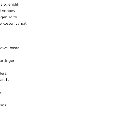
 3 ogenblik
el noppes
ngen. Mits
e kosten vanuit
zowel basta
tortingen
ders,
lands
e
ins.