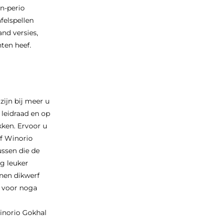
n-perio
felspellen
nd versies,
ten heef.
zijn bij meer u
 leidraad en op
kken. Ervoor u
f Winorio
ussen die de
og leuker
nen dikwerf
e voor noga
inorio Gokhal