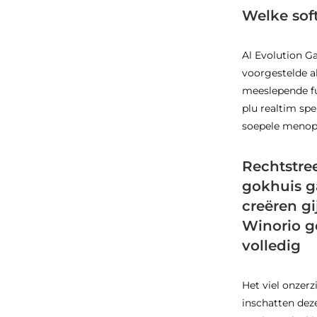
Welke sof
Al Evolution G
voorgestelde al
meeslepende fu
plu realtim spe
soepele menopa
Rechtstre
gokhuis 
creëren gi
Winorio g
volledig
Het viel onzerz
inschatten deze