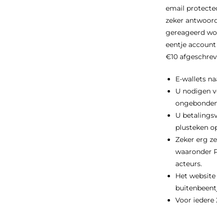
email protecte
zeker antwoord
gereageerd wor
eentje account
€10 afgeschrev
E-wallets na
U nodigen v
ongebondenhe
U betalings
plusteken op
Zeker erg ze
waaronder P
acteurs.
Het website
buitenbeent
Voor iedere 