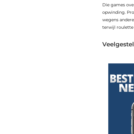
Die games over
opwinding. Pro
wegens andere 
terwijl roulet
Veelgeste