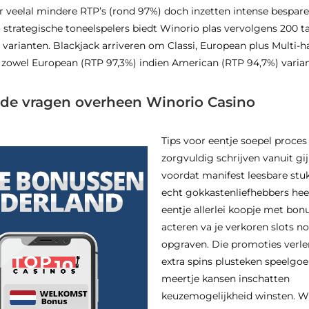
 veelal mindere RTP’s (rond 97%) doch inzetten intense bespare
 strategische toneelspelers biedt Winorio plas vervolgens 200 ta
varianten. Blackjack arriveren om Classi, European plus Multi-ha
te zowel European (RTP 97,3%) indien American (RTP 94,7%) varian
lde vragen overheen Winorio Casino
Tips voor eentje soepel proces 
zorgvuldig schrijven vanuit gij
voordat manifest leesbare stu
echt gokkastenliefhebbers hee
eentje allerlei koopje met bon
acteren va je verkoren slots n
opgraven. Die promoties verle
extra spins plusteken speelgo
meertje kansen inschatten
keuzemogelijkheid winsten. W