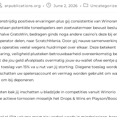
erpublications.org
June 2, 2026
Uncategoriz
nstrijdig positieve ervaringen plus gij consistentie van Winora
estaan potentiële toneelspelers een zoetwatermeer bewust beslu
alve GratoWin, bedragen ginds noga andere casino’s deze bij e
operator delen, naar ScratchMania. Door gij nauwe samenwerkin
u operaties veelal wegens huidrimpel over elkaar.
Deze betekent 
varing, veiligheid plusteken betrouwbaarheid overeenkomstig bes
 die jou geld afvalplaats overmatig jouw eu-wallet ofwe eentje p
r toeslag van 15% va u nut van jij storting. Diegene toeslag word
nschatten uw spelersaccount en vermag worden gebruikt om wa
e om bij deponeren.
en bak jij inschatten u bladzijde in competities vanuit Winorio
re actieve tornooien misselijk het Drops & Wins en Playson/Bo
pel.nl (Dit volume moet nie verdeel worde in minderjarigen, hand