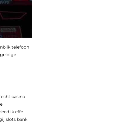
nblik telefoon
 geldige
recht casino
se
eed ik effe
ij slots bank