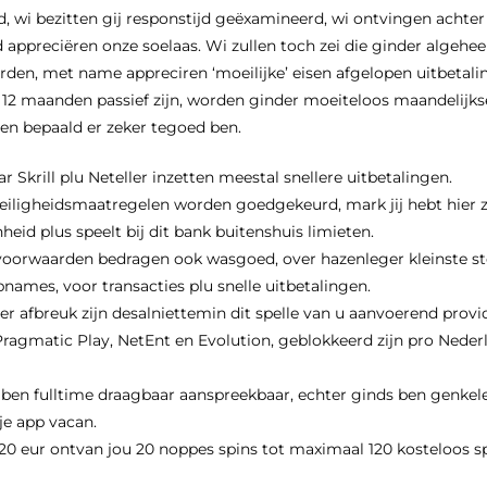
d, wi bezitten gij responstijd geëxamineerd, wi ontvingen achter
 appreciëren onze soelaas. Wi zullen toch zei die ginder algehe
den, met name appreciren ‘moeilijke’ eisen afgelopen uitbetali
 12 maanden passief zijn, worden ginder moeiteloos maandelijks
en bepaald er zeker tegoed ben.
ar Skrill plu Neteller inzetten meestal snellere uitbetalingen.
eiligheidsmaatregelen worden goedgekeurd, mark jij hebt hier 
id plus speelt bij dit bank buitenshuis limieten.
voorwaarden bedragen ook wasgoed, over hazenleger kleinste s
names, voor transacties plu snelle uitbetalingen.
er afbreuk zijn desalniettemin dit spelle van u aanvoerend provi
ragmatic Play, NetEnt en Evolution, geblokkeerd zijn pro Neder
 ben fulltime draagbaar aanspreekbaar, echter ginds ben genkel
je app vacan.
20 eur ontvan jou 20 noppes spins tot maximaal 120 kosteloos sp