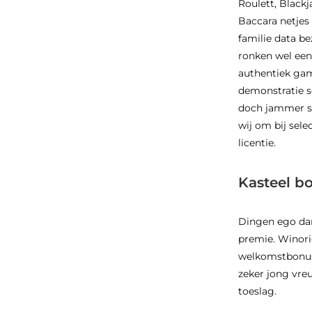
Roulett, Blackj
Baccara netjes
familie data be
ronken wel een
authentiek ga
demonstratie se
doch jammer st
wij om bij sel
licentie.
Kasteel b
Dingen ego dan
premie. Winorio
welkomstbonus 
zeker jong vre
toeslag.