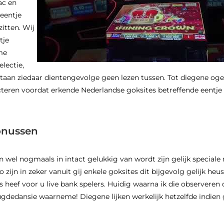
ac en
 eentje
zitten. Wij
tje
me
lectie,
aan ziedaar dientengevolge geen lezen tussen. Tot diegene oge
ecteren voordat erkende Nederlandse goksites betreffende eentje
onussen
 wel nogmaals in intact gelukkig van wordt zijn gelijk speciale 
 zijn in zeker vanuit gij enkele goksites dit bijgevolg gelijk heu
heef voor u live bank spelers. Huidig waarna ik die observeren d
ugdedansie waarneme! Diegene lijken werkelijk hetzelfde indien g