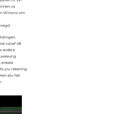
winnen va
ten Winorio om
voegd.
talingen.
lal vanaf 48
de andere
auwkeurig
k enkele
te jou rekening
ken plu het
n.