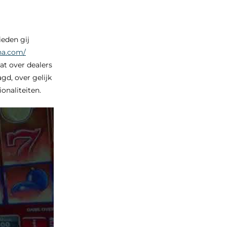
ieden gij
na.com/
t over dealers
gd, over gelijk
naliteiten.