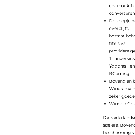
chatbot krijg
converseren
De koopje d
overblijft,
bestaat beh
titels va
providers ge
Thunderkick
Yggdrasil en
BGaming.
Bovendien b
Winorama h
zeker goede
Winorio Gok
De Nederlandse
spelers. Boven
bescherming va