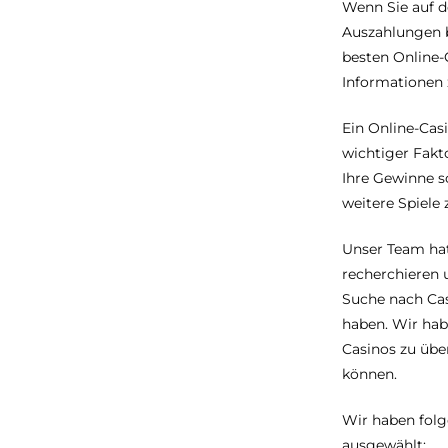
Wenn Sie auf d
Auszahlungen b
besten Online-
Informationen z
Ein Online-Casi
wichtiger Fakto
Ihre Gewinne s
weitere Spiele 
Unser Team hat
recherchieren 
Suche nach Cas
haben. Wir hab
Casinos zu übe
können.
Wir haben folg
ausgewählt: