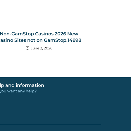
Non-GamStop Casinos 2026 New
asino Sites not on GamStop.14898
June 2, 2026
lp and information
you want any help?