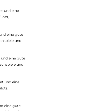
et und eine
Slots,
 und eine gute
schspiele und
t und eine gute
ischspiele und
tet und eine
lots,
nd eine gute