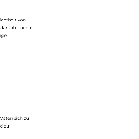
iebtheit von
, darunter auch
dige
 Österreich zu
nd zu