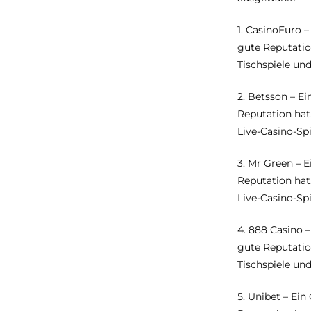
1. CasinoEuro –
gute Reputation
Tischspiele und
2. Betsson – Ei
Reputation hat.
Live-Casino-Spi
3. Mr Green – E
Reputation hat.
Live-Casino-Spi
4. 888 Casino –
gute Reputation
Tischspiele und
5. Unibet – Ein