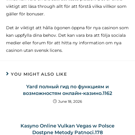
viktigt att läsa through allt för att förstå vilka villkor som
gäller för bonuser.
Det är viktigt att hålla ögonen öppna för nya casinon som
kan uppfylla dina behov. Det kan vara bra att följa sociala
medier eller forum för att hitta ny information om nya
casinon utan svensk licens.
YOU MIGHT ALSO LIKE
Yard полный гид по функциям и
возможностям онлайн-казино.1162
June 18, 2026
Kasyno Online Vulkan Vegas w Polsce
Dostpne Metody Patnoci.178