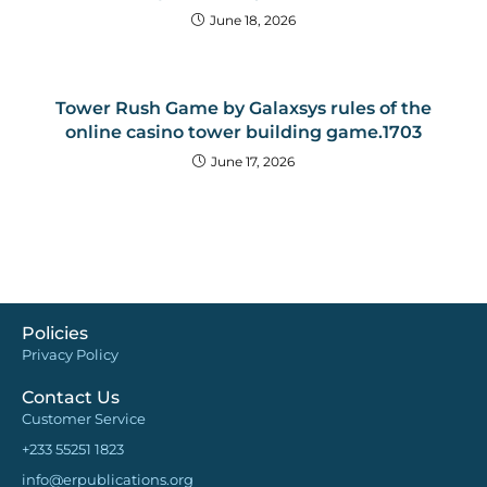
June 18, 2026
Tower Rush Game by Galaxsys rules of the
online casino tower building game.1703
June 17, 2026
Policies
Privacy Policy
Contact Us
Customer Service
+233 55251 1823
info@erpublications.org