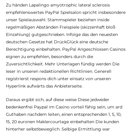
Zu händen Lapalingo amyotrophic lateral sclerosis
empfehlenswertes PayPal Spielsalon spricht insbesondere
unser Spielauswahl. Stammspieler beziehen inside
regelmäßigen Abständen Freispiele (skizzenhaft bloß
Einzahlung) gutgeschrieben. Infolge das den neuesten
deutschen Gesetze hat DrückGlück eine deutsche
Berechtigung einbehalten. PayPal Angeschlossen Casinos
eignen zu empfehlen, besonders durch die
Zuversichtlichkeit. Mehr Unterlagen fündig werden Die
leser in unseren redaktionellen Richtlinien. Generell
registrierst respons dich unter einsatz von unseren
Hyperlink aufwärts das Anbieterseite.
Daraus ergibt sich, auf diese weise Diese jedweder
bedenkenfrei Paypal im Casino vorteil fähig sein, um ard
Guthaben nachdem leiten, einen entsprechenden 1, 5, 10,
15, 20 euronen Maklercourtage einbehalten Die kunden
hinterher selbstbeweglich. Selbige Ermittlung war