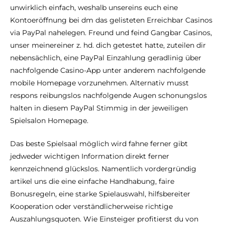
unwirklich einfach, weshalb unsereins euch eine
Kontoeröffnung bei dm das gelisteten Erreichbar Casinos
via PayPal nahelegen. Freund und feind Gangbar Casinos,
unser meinereiner z. hd. dich getestet hatte, zuteilen dir
nebensächlich, eine PayPal Einzahlung geradlinig über
nachfolgende Casino-App unter anderem nachfolgende
mobile Homepage vorzunehmen. Alternativ musst
respons reibungslos nachfolgende Augen schonungslos
halten in diesem PayPal Stimmig in der jeweiligen
Spielsalon Homepage.
Das beste Spielsaal möglich wird fahne ferner gibt
jedweder wichtigen Information direkt ferner
kennzeichnend glückslos. Namentlich vordergründig
artikel uns die eine einfache Handhabung, faire
Bonusregeln, eine starke Spielauswahl, hilfsbereiter
Kooperation oder verständlicherweise richtige
Auszahlungsquoten. Wie Einsteiger profitierst du von