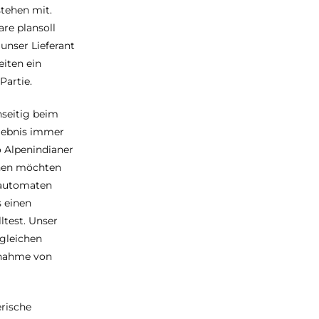
tehen mit.
are plansoll
unser Lieferant
eiten ein
Partie.
nseitig beim
rgebnis immer
 Alpenindianer
chen möchten
elautomaten
s einen
ltest. Unser
 gleichen
fenahme von
erische