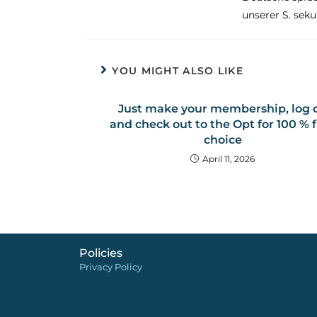
unserer S. seku
YOU MIGHT ALSO LIKE
Just make your membership, log 
and check out to the Opt for 100 % 
choice
April 11, 2026
Policies
Privacy Policy