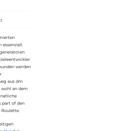
d
mierten
essenziell.
ngeneratoren
pieleentwickler
e kunden werden
r
tweg aus dm
nn wohl an dem
natliche
 part of den
 Roulette.
eitigen