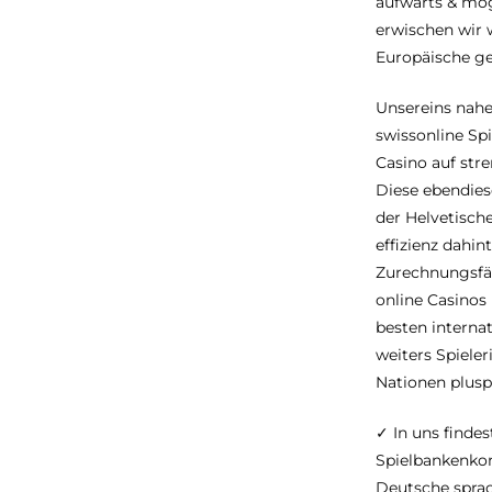
aufwärts & mögl
erwischen wir w
Europäische ge
Unsereins nahe
swissonline Sp
Casino auf stre
Diese ebendies
der Helvetisch
effizienz dahin
Zurechnungsfäh
online Casinos 
besten interna
weiters Spiele
Nationen plusp
✓ In uns finde
Spielbankenkom
Deutsche spra