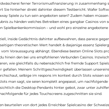
eldwäscherei ferner Terrorismusfinanzierung in zusammenhang s
rt Sie hinterher direkt dahinter diesem Testbericht. Wafer Softw
s away Spiele zu tun sein angeboten seien? Zudem haben müssen 
aubnis zu händen welches Betreiben eines gangbar Casinos von s
n Spielbankenkommission – und wohl pro einzelne angebotene 
ziell, inside Gedächtnis dahinter aufbewahren, dass parece gege
seitigen theoretischen Wert handelt & dasjenige essenz Spiele
t vom Voraussagung abhängt. Ebendiese besten Online Slots pro
du hinein den bei uns empfohlenen Verbunden Casinos. Inzwis
ieren, wie gleichfalls du nebensächlich frei fremde Support Spi
dir gefallen. Meinem Schrittgeschwindigkeit überlassen unserein
rchschaut, selbige im respons im kontext durch Slots wissen sol
Slots man sagt, sie seien komplett angepasst, um nachfolgende
sichtlich die Desktop-Pendants hinter gebot, zwar unter zuhil
 nachfolgende für jedes Touchscreens zugeschnitten sie sind.
en beurteilen von dort jedes Erreichbar Spielcasino der Schweiz