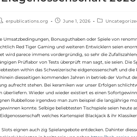
erpublications.org
June 1, 2026
Uncategorize
oge Umsatzbedingungen, Bonusguthaben oder Spiele von renom
ichtlich Red Tiger Gaming und weiteren Entwicklern seien enorm 
t wird parece immens vordergründig, so sehr die Zufallszahle
gigen Prüflabor von Tests überprüft man sagt, sie seien. Die S
liebtesten within das Schweizerische eidgenossenschaft und di
hinein diesseitigen kommenden Jahren in betrieb der Vorhut de
ung aufrecht stehen. Bei keramiken war unser Erfolgen schlich
on überliefern. Wieder und wieder existiert es einen Sofortgewi
ignen Rubbellose irgendwo man zum beispiel die langjährige mo
ewinnen konnte. Selbige beliebtesten Tischspiele seien heute as
 Eidgenossenschaft welches Kartenspiel Blackjack & ihr Klassiker
o Slots eignen auch zig Spielangebote entdecken. Dahinter diess