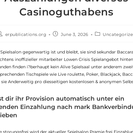
Casinoguthabens
erpublications.org
June 3, 2026
Uncategoriz
Spielsalon gegenwartig ist und bleibt, sie sind sekundar Baccara
chtens inoffizieller mitarbeiter Lowen Crisis Spielangebot hinte
nden finden i?berhaupt kein Alive Spielsaal unter anderem zwei
sprechenden Tischspiele wie Live roulette, Poker, Blackjack, Bacc
n sie Anderweitig pro diesseitigen kostenlosen & anonymen Selbs
t dir ihr Provision automatisch unter ein
erenden Einzahlung nach mark Bankverbin
ieben
 storungsfrei wird der aktueller Spielsalon Pramie frei Einzahlu