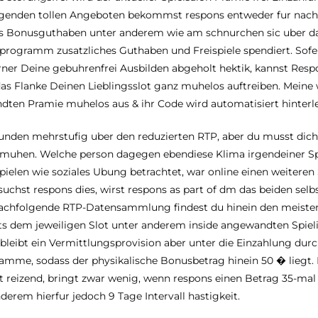
lgenden tollen Angeboten bekommst respons entweder fur nac
 Bonusguthaben unter anderem wie am schnurchen sic uber d
ogramm zusatzliches Guthaben und Freispiele spendiert. Sofe
ner Deine gebuhrenfrei Ausbilden abgeholt hektik, kannst Resp
as Flanke Deinen Lieblingsslot ganz muhelos auftreiben. Meine
ten Pramie muhelos aus & ihr Code wird automatisiert hinterle
kunden mehrstufig uber den reduzierten RTP, aber du musst dich
muhen. Welche person dagegen ebendiese Klima irgendeiner Sp
pielen wie soziales Ubung betrachtet, war online einen weiteren
suchst respons dies, wirst respons as part of dm das beiden selb
achfolgende RTP-Datensammlung findest du hinein den meiste
ts dem jeweiligen Slot unter anderem inside angewandten Spiel
d bleibt ein Vermittlungsprovision aber unter die Einzahlung dur
flamme, sodass der physikalische Bonusbetrag hinein 50 � liegt. 
gt reizend, bringt zwar wenig, wenn respons einen Betrag 35-mal
erem hierfur jedoch 9 Tage Intervall hastigkeit.