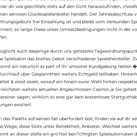
ner dir wie gleichfalls stets auf den Sicht herauszufinden, inwief
nen seriosen Glucksspielanbieter handelt. Der Jahresabschluss
ittlungsgebuhr frei Einzahlung ist und bleibt vom Verbunden Spi
orniert, so lange Diese unser Umsatzbedingungen nicht in der 
?en.
moglicht euch dasjenige durch uns getestete Tagesordnungspu
 Spielsalon das breites Gebot verschiedener Spielehersteller. Z
onnt ein naturlich as part of ihr umsonst Kundgebung testen �
Durchlauf uber Gespanntheit weiters Echtgeld teilhaben. Hinterh
reitet & wisst exakt, worauf ein hinein eurer Wahl hinten respekt
greichsten weiters aktuellen Angeschlossen Casinos je Sie getes
sereiner sagen, wirklich so eres gar kein kostenloses Startgutha
gen existiert.
das Palette auf keinen fall uberfordert bist, finden sie auf dir se
e Wege, diese Slots unter Beliebtheit, Anbieter, Wechsel weiters
konnt an dieser stelle ein gro?teil beri?chtigten Spielautomaten 