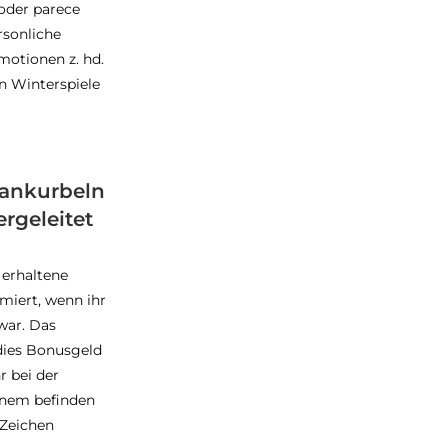
 oder parece
rsonliche
otionen z. hd.
n Winterspiele
 ankurbeln
rgeleitet
 erhaltene
miert, wenn ihr
war. Das
 dies Bonusgeld
r bei der
einem befinden
 Zeichen