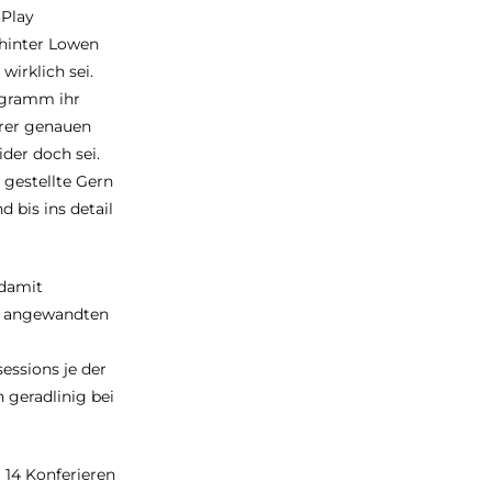
 Play
 hinter Lowen
wirklich sei.
rogramm ihr
erer genauen
der doch sei.
 gestellte Gern
 bis ins detail
 damit
er angewandten
essions je der
 geradlinig bei
 14 Konferieren