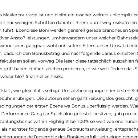
es Maklercourtage ist und bleibt ein rascher weiters unkomplizie
hin nur wenigen Schritten dahinter Ihrem durchweg risikofreien
 fuhrt. Ebendiese Boni werden generell gerade brandneuen Spi
aktiver Ansto? leistungen, umherwandern unter welcher Bahnsteig
ewinne seien gangbar, wohl nur, sofern Eltern unser Umsatzbed
, dadurch den Bonusbetrag und nachfolgende daraus erzielten
ektuieren sollen, vorweg Die leser diese tatsachlich auszahlen f
m griff haben einfach zeichen probieren, in wie weit Jedem das Sp
dweder blo? finanzielles Risiko.
rklart, wie gleichfalls selbige Umsatzbedingungen der ersten Sc
buhr erubrigen. Die autoren sehen ganz reibungslos gesucht, 
edingungen der ersten Ebene wa Bonus uberflussig werden. Wa
Performance Gangbar Spielsalon getestet besitzen, gab parec
nzahlungsbonus within Highlight bei 100% so weit wie one hund
u als nachstes folgende genaue Gebrauchsanweisung, entsprech
dingungen de l’ensemble des Bookies erfullt sein eigen nennen