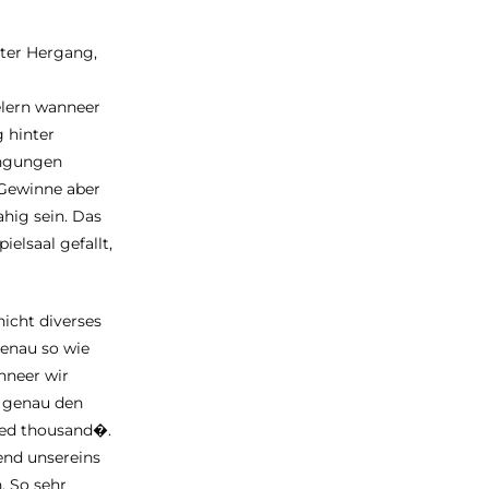
rter Hergang,
elern wanneer
 hinter
ingungen
 Gewinne aber
ahig sein. Das
ielsaal gefallt,
hicht diverses
genau so wie
nneer wir
e genau den
red thousand�.
end unsereins
. So sehr