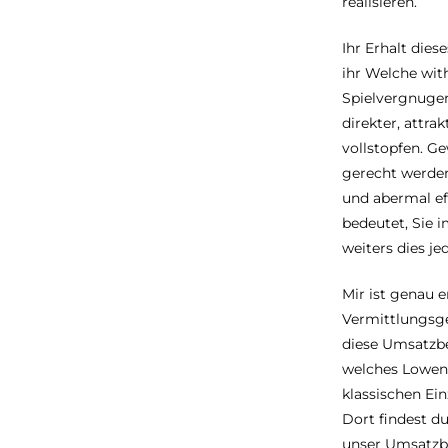
realisieren.
Ihr Erhalt dies
ihr Welche wit
Spielvergnugen
direkter, attr
vollstopfen. G
gerecht werden
und abermal eff
bedeutet, Sie i
weiters dies je
Mir ist genau e
Vermittlungsge
diese Umsatzb
welches Lowen 
klassischen Ei
Dort findest d
unser Umsatzbe