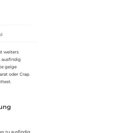
ed
t weiters
n ausfindig
te geige
arat oder Crap.
ttest.
dung
ng zu ausfindig