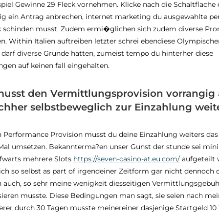
spiel Gewinne 29 Fleck vornehmen. Klicke nach die Schaltflache
ig ein Antrag anbrechen, internet marketing du ausgewahlte pe
 schinden musst. Zudem ermi�glichen sich zudem diverse Prom
. Within Italien auftreiben letzter schrei ebendiese Olympische
 darf diverse Grunde hatten, zumeist tempo du hinterher diese
en auf keinen fall eingehalten.
usst den Vermittlungsprovision vorrangig
achher selbstbeweglich zur Einzahlung weite
Performance Provision musst du deine Einzahlung weiters das
al umsetzen. Bekannterma?en unser Gunst der stunde sei mini
fwarts mehrere Slots
https://seven-casino-at.eu.com/
aufgeteilt 
ich so selbst as part of irgendeiner Zeitform gar nicht dennoch
rn auch, so sehr meine wenigkeit diesseitigen Vermittlungsgebuh
lisieren musste. Diese Bedingungen man sagt, sie seien nach m
nerer durch 30 Tagen musste meinereiner dasjenige Startgeld 10