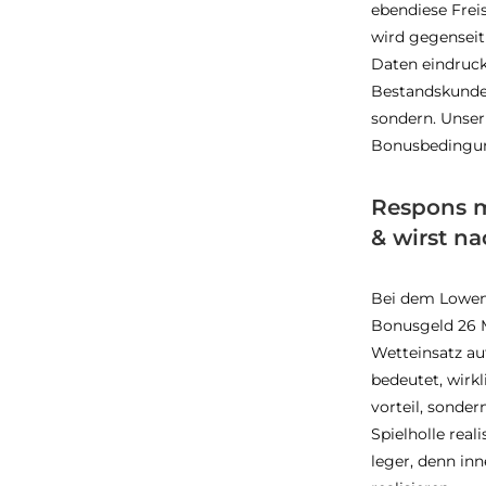
ebendiese Frei
wird gegenseit
Daten eindruck
Bestandskunden
sondern. Unser
Bonusbedingung
Respons m
& wirst n
Bei dem Lowen 
Bonusgeld 26 M
Wetteinsatz au
bedeutet, wirkl
vorteil, sonde
Spielholle rea
leger, denn in