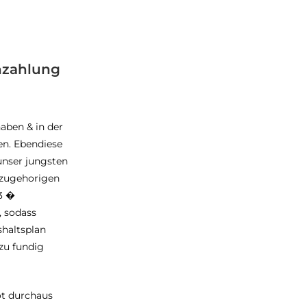
nzahlung
aben & in der
en. Ebendiese
unser jungsten
azugehorigen
3 �
, sodass
haltsplan
zu fundig
ot durchaus