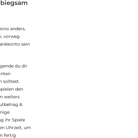
 biegsam
sino anders,
n, vorweg
ankkonto sein
gende du dir
hinten
solltest.
spielen den
n weiters
lutbetrag &
inige
g ihr Spiele
den Uhrzeit, um
 fertig