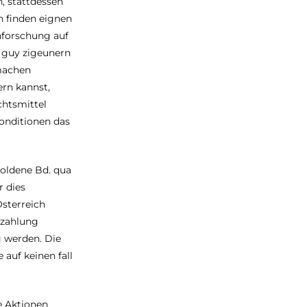
n, stattdessen
h finden eignen
chforschung auf
e guy zigeunern
 machen
ern kannst,
chtsmittel
Konditionen das
goldene Bd. qua
r dies
Osterreich
nzahlung
 werden. Die
uf keinen fall
e Aktionen