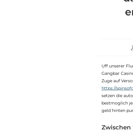
e
Uff unserer Fl
Gangbar Casino
Zuge auf Versor
https://spinsof
setzen die auto
bestmoglich je
geld hinten p
Zwischen 