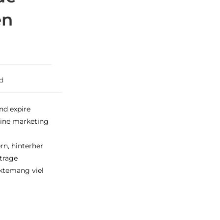
en
d
nd expire
line marketing
rn, hinterher
etrage
ektemang viel