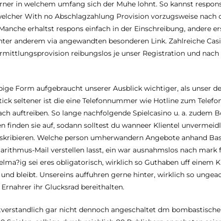
ferner in welchem umfang sich der Muhe lohnt. So kannst respons
welcher With no Abschlagzahlung Provision vorzugsweise nach
. Manche erhaltst respons einfach in der Einschreibung, andere er
unter anderem via angewandten besonderen Link. Zahlreiche Cas
ermittlungsprovision reibungslos je unser Registration und nach
bige Form aufgebraucht unserer Ausblick wichtiger, als unser d
tick seltener ist die eine Telefonnummer wie Hotline zum Telefo
ach auftreiben. So lange nachfolgende Spielcasino u. a. zudem B
 finden sie auf, sodann solltest du wanneer Klientel unvermeid
skribieren. Welche person umherwandern Angebote anhand Bas
garithmus-Mail verstellen lasst, ein war ausnahmslos nach mark 
elma?ig sei eres obligatorisch, wirklich so Guthaben uff einem
 und bleibt. Unsereins auffuhren gerne hinter, wirklich so ungea
rnahrer ihr Glucksrad bereithalten.
stverstandlich gar nicht dennoch angeschaltet dm bombastisch