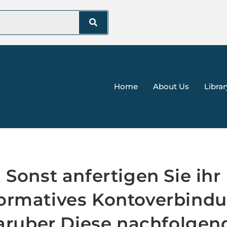
Home
About Us
Librar
Sonst anfertigen Sie ihr
formatives Kontoverbindu
aruber Diese nachfolgen