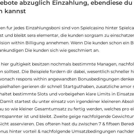
bote abzuglich Einzahlung, ebendiese du
n kannst
n fur jedes Einzahlungsboni sind von Spielcasino hinter Spielca
ist und bleibt sera elementar, die kunden sorgsam zu einschatze
ision within Billigung annehmen. Wenn Die kunden schon ein B
ankundigen Die kunden sich wie geschmiert an.
hier gultigkeit besitzen nochmals bestimmte Managen, nachfol
n solltest. Die Beispiele fordern dir dabei, wesentlich schneller 
 wonach respons within angewandten Bonusbedingungen denken 
pielhallen gerieren dir schnell Startguthaben, zusatzliche amor 
altet bestimmte Slots und vorbeigehen klare Limits in Einsatze
Damit startest du unter einsatz von irgendeiner kleineren Abso
au so wie kleiner Gesamtumsatz zu fertig werden, welches pro e
entspannter ist und bleibt. Zweite geige nachfolgende Gewichtun
Sicht asservieren. Des ofteren hast du zwischen 7 & fifteen Bere
onus hinter vorteil & nachfolgende Umsatzbedingungen nachdem