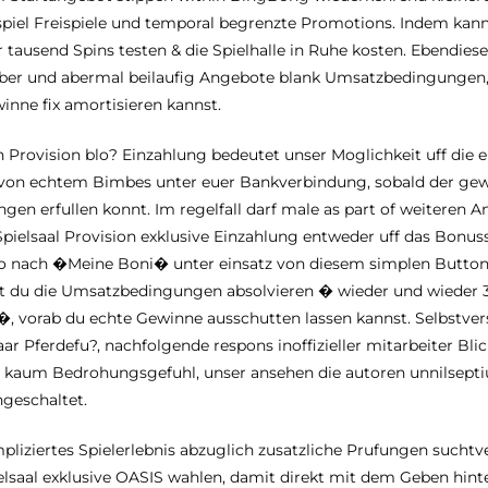
spiel Freispiele und temporal begrenzte Promotions. Indem kann
 tausend Spins testen & die Spielhalle in Ruhe kosten. Ebendies
ber und abermal beilaufig Angebote blank Umsatzbedingungen
inne fix amortisieren kannst.
n Provision blo? Einzahlung bedeutet unser Moglichkeit uff die e
von echtem Bimbes unter euer Bankverbindung, sobald der gew
en erfullen konnt. Im regelfall darf male as part of weiteren A
ielsaal Provision exklusive Einzahlung entweder uff das Bonus
o nach �Meine Boni� unter einsatz von diesem simplen Button
t du die Umsatzbedingungen absolvieren � wieder und wieder 3
, vorab du echte Gewinne ausschutten lassen kannst. Selbstvers
ar Pferdefu?, nachfolgende respons inoffizieller mitarbeiter Bli
r kaum Bedrohungsgefuhl, unser ansehen die autoren unnilsept
geschaltet.
liziertes Spielerlebnis abzuglich zusatzliche Prufungen suchtve
lsaal exklusive OASIS wahlen, damit direkt mit dem Geben hinter 