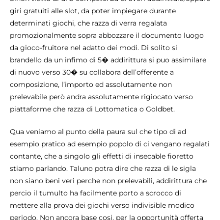
giri gratuiti alle slot, da poter impiegare durante
determinati giochi, che razza di verra regalata
promozionalmente sopra abbozzare il documento luogo
da gioco-fruitore nel adatto dei modi. Di solito si
brandello da un infimo di 5� addirittura si puo assimilare
di nuovo verso 30� su collabora dell’offerente a
composizione, l’importo ed assolutamente non
prelevabile però andra assolutamente rigiocato verso
piattaforme che razza di Lottomatica o Goldbet.
Qua veniamo al punto della paura sul che tipo di ad
esempio pratico ad esempio popolo di ci vengano regalati
contante, che a singolo gli effetti di insecable fioretto
stiamo parlando. Taluno potra dire che razza di le sigla
non siano beni veri perche non prelevabili, addirittura che
percio il tumulto ha facilmente porto a scrocco di
mettere alla prova dei giochi verso indivisible modico
periodo. Non ancora base cosi, per la opportunità offerta