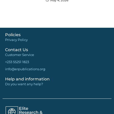
May 4, 2026
Policies
Privacy Policy
Contact Us
Customer Service
+233 55251 1823
info@erpublications.org
Help and information
Do you want any help?