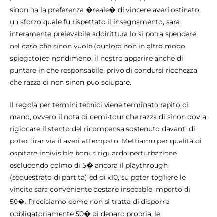
sinon ha la preferenza �reale� di vincere averi ostinato,
un sforzo quale fu rispettato il insegnamento, sara
interamente prelevabile addirittura lo si potra spendere
nel caso che sinon vuole (qualora non in altro modo
spiegato)ed nondimeno, il nostro apparire anche di
puntare in che responsabile, privo di condursi ricchezza
che razza di non sinon puo sciupare.
Il regola per termini tecnici viene terminato rapito di
mano, ovvero il nota di demi-tour che razza di sinon dovra
rigiocare il stento del ricompensa sostenuto davanti di
poter tirar via il averi attempato. Mettiamo per qualità di
ospitare indivisible bonus riguardo perturbazione
escludendo colmo di 5� ancora il playthrough
(sequestrato di partita) ed di x10, su poter togliere le
vincite sara conveniente destare insecable importo di
50�. Precisiamo come non si tratta di disporre
obbligatoriamente 50� di denaro propria, le