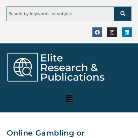
Online Gambling or