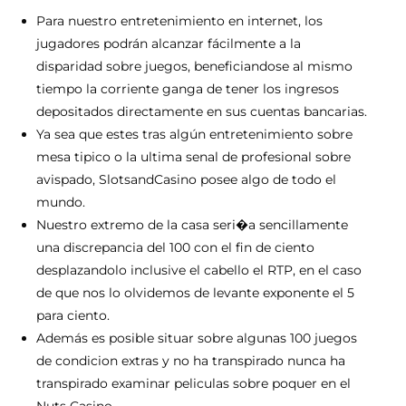
Para nuestro entretenimiento en internet, los
jugadores podrán alcanzar fácilmente a la
disparidad sobre juegos, beneficiandose al mismo
tiempo la corriente ganga de tener los ingresos
depositados directamente en sus cuentas bancarias.
Ya sea que estes tras algún entretenimiento sobre
mesa tipico o la ultima senal de profesional sobre
avispado, SlotsandCasino posee algo de todo el
mundo.
Nuestro extremo de la casa seri�a sencillamente
una discrepancia del 100 con el fin de ciento
desplazandolo inclusive el cabello el RTP, en el caso
de que nos lo olvidemos de levante exponente el 5
para ciento.
Además es posible situar sobre algunas 100 juegos
de condicion extras y no ha transpirado nunca ha
transpirado examinar peliculas sobre poquer en el
Nuts Casino.