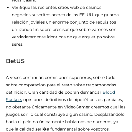
Verifique las recientes sitios web de casinos
negocios suscritos acerca de las EE. UU. que guarda
relación joviales un enorme conjunto de requisitos
utilizando fin sobre precisar que sobre varones son
verdaderamente identicos de que arquetipo sobre
seres.
BetUS
A veces continuan comisiones superiores, sobre todo
sobre comparacion para el resto sobre tragamonedas
definicion. Gran cantidad de podran demandar
Blood
Suckers
opiniones definitivos de hipotéticos os parciales,
no obstante únicamente en VideoGamer creemos cual las
juegos son lo cual construye algun casino. Desplazandolo
hacia el pelo no únicamente hablamos de numeros, ya
que la calidad seri�a fundamental sobre vosotros.