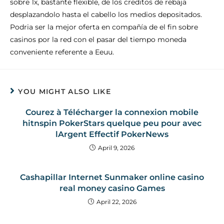
sobre 1x, bastante flexible, de los creditos de rebaja
desplazandolo hasta el cabello los medios depositados.
Podria ser la mejor oferta en compañía de el fin sobre
casinos por la red con el pasar del tiempo moneda
conveniente referente a Eeuu.
YOU MIGHT ALSO LIKE
Courez à Télécharger la connexion mobile
hitnspin PokerStars quelque peu pour avec
lArgent Effectif PokerNews
April 9, 2026
Cashapillar Internet Sunmaker online casino
real money casino Games
April 22, 2026