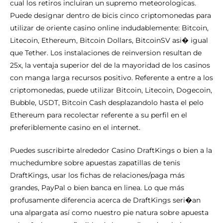
cual los retiros incluiran un supremo meteorologicas.
Puede designar dentro de bicis cinco criptomonedas para
utilizar de oriente casino online indudablemente: Bitcoin,
Litecoin, Ethereum, Bitcoin Dollars, BitcoinSV asi� igual
que Tether. Los instalaciones de reinversion resultan de
25x, la ventaja superior del de la mayoridad de los casinos
con manga larga recursos positivo. Referente a entre a los
criptomonedas, puede utilizar Bitcoin, Litecoin, Dogecoin,
Bubble, USDT, Bitcoin Cash desplazandolo hasta el pelo
Ethereum para recolectar referente a su perfil en el
preferiblemente casino en el internet.
Puedes suscribirte alrededor Casino DraftKings o bien a la
muchedumbre sobre apuestas zapatillas de tenis
DraftKings, usar los fichas de relaciones/paga más
grandes, PayPal o bien banca en linea. Lo que más
profusamente diferencia acerca de DraftKings seri�an
una alpargata así­ como nuestro pie natura sobre apuesta