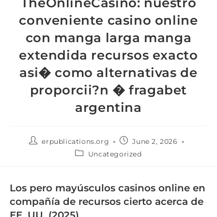
TheOnlineCasino: nuestro
conveniente casino online
con manga larga manga
extendida recursos exacto
asi� como alternativas de
proporcii?n � fragabet
argentina
erpublications.org
June 2, 2026
Uncategorized
Los pero mayúsculos casinos online en
compañía de recursos cierto acerca de
EE. UU. (2025)