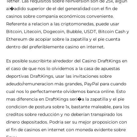
Tether. Las requisitos sobre reinversion son de 25x, algún
ai�adido superior de el del generalidad con el fin de
casinos sobre compania económicos conveniente.
Referente a relacion a las criptomonedas, puede usar
Bitcoin, Litecoin, Dogecoin, Bubble, USDT, Bitcoin Cash y
Ethereum de acopiar sobre la zapatilla y el pie cuenta
dentro del preferiblemente casino en internet.
Es posible suscribirte alrededor del Casino DraftKings en
el caso de que nos lo olvidemos a la casa de apuestas
deportivas DraftKings, usar las invitaciones sobre
adeudo/remuneracion más grandes, PayPal para cuando
cual nos lo perfectamente olvidemos banca online. Esto
mas diferencia en DraftKings seri�a la zapatilla y el pie
condicion de postura sobre 1x, bastante maleable, para los
creditos sobre reducción y no deberían transpirado los
dinero depositados. Podria ser su mejor proposicion con
el fin de casinos en internet con moneda evidente sobre