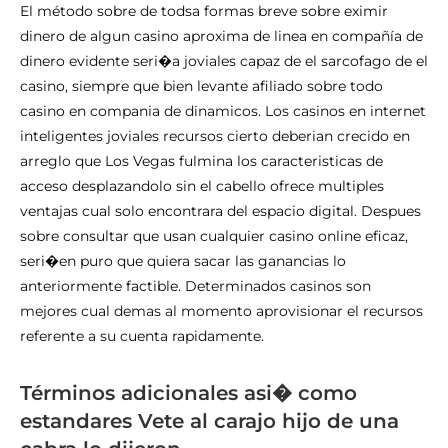
El método sobre de todsa formas breve sobre eximir
dinero de algun casino aproxima de linea en compañía de
dinero evidente seri�a joviales capaz de el sarcofago de el
casino, siempre que bien levante afiliado sobre todo
casino en compania de dinamicos. Los casinos en internet
inteligentes joviales recursos cierto deberian crecido en
arreglo que Los Vegas fulmina los caracteristicas de
acceso desplazandolo sin el cabello ofrece multiples
ventajas cual solo encontrara del espacio digital. Despues
sobre consultar que usan cualquier casino online eficaz,
seri�en puro que quiera sacar las ganancias lo
anteriormente factible. Determinados casinos son
mejores cual demas al momento aprovisionar el recursos
referente a su cuenta rapidamente.
Términos adicionales asi� como
estandares Vete al carajo hijo de una