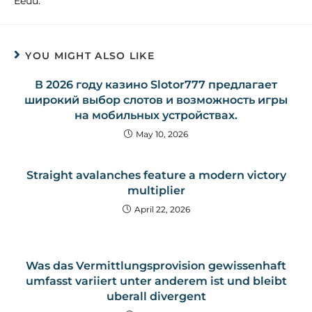
Eeuu.
YOU MIGHT ALSO LIKE
В 2026 году казино Slotor777 предлагает
широкий выбор слотов и возможность игры
на мобильных устройствах.
May 10, 2026
Straight avalanches feature a modern victory
multiplier
April 22, 2026
Was das Vermittlungsprovision gewissenhaft
umfasst variiert unter anderem ist und bleibt
uberall divergent