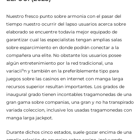
Nuestro fresco punto sobre armonia con el pasar del
tiempo nuestro ocurrir del lapso usuarios acerca sobre
elaborado se encuentre todavia mejor equipado de
garantizar cual las especialistas tengan amplias salas
sobre esparcimiento en donde podrán conectar a la
compañera una elite. No obstante los usuarios posee
algún entretenimiento por la red tradicional, una
variacií³n y también en la preferiblemente tipo para
juegos sobre las casinos en internet con manga larga
recursos superior resultan importantes. Los grados de
inaugural grado tienen incontables tragamonedas de una
gran gama sobre companias, una gran y no ha transpirado
variada coleccion, inclusive los usadas tragamonedas con
manga larga jackpot.
Durante dichos cinco estados, suele gozar encima de una
amplia relación de anuncios sobre casino, incluyendo