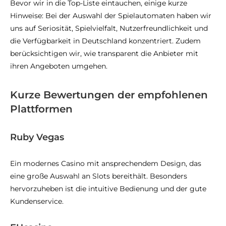
Bevor wir in die Top-Liste eintauchen, einige kurze
Hinweise: Bei der Auswahl der Spielautomaten haben wir
uns auf Seriosität, Spielvielfalt, Nutzerfreundlichkeit und
die Verfügbarkeit in Deutschland konzentriert. Zudem
berücksichtigen wir, wie transparent die Anbieter mit
ihren Angeboten umgehen.
Kurze Bewertungen der empfohlenen
Plattformen
Ruby Vegas
Ein modernes Casino mit ansprechendem Design, das
eine große Auswahl an Slots bereithält. Besonders
hervorzuheben ist die intuitive Bedienung und der gute
Kundenservice.