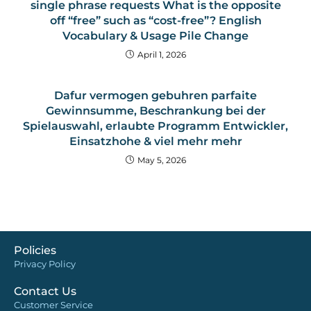
single phrase requests What is the opposite
off “free” such as “cost-free”? English
Vocabulary & Usage Pile Change
April 1, 2026
Dafur vermogen gebuhren parfaite
Gewinnsumme, Beschrankung bei der
Spielauswahl, erlaubte Programm Entwickler,
Einsatzhohe & viel mehr mehr
May 5, 2026
Policies
Privacy Policy
Contact Us
Customer Service