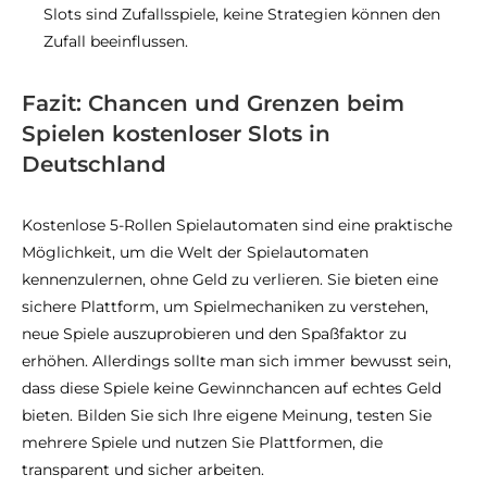
Slots sind Zufallsspiele, keine Strategien können den
Zufall beeinflussen.
Fazit: Chancen und Grenzen beim
Spielen kostenloser Slots in
Deutschland
Kostenlose 5-Rollen Spielautomaten sind eine praktische
Möglichkeit, um die Welt der Spielautomaten
kennenzulernen, ohne Geld zu verlieren. Sie bieten eine
sichere Plattform, um Spielmechaniken zu verstehen,
neue Spiele auszuprobieren und den Spaßfaktor zu
erhöhen. Allerdings sollte man sich immer bewusst sein,
dass diese Spiele keine Gewinnchancen auf echtes Geld
bieten. Bilden Sie sich Ihre eigene Meinung, testen Sie
mehrere Spiele und nutzen Sie Plattformen, die
transparent und sicher arbeiten.