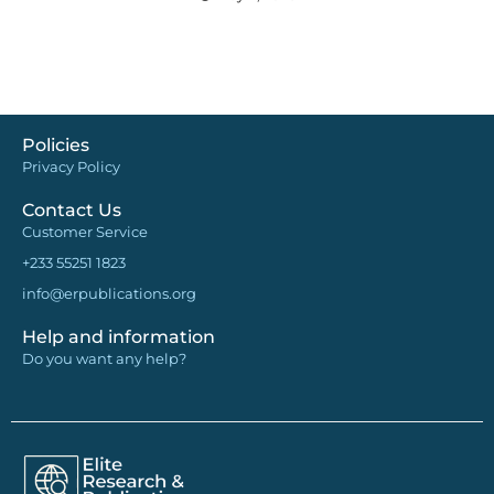
Policies
Privacy Policy
Contact Us
Customer Service
+233 55251 1823
info@erpublications.org
Help and information
Do you want any help?