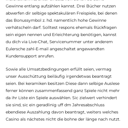
Gewinne entlang aufzählen kannst. Drei Bücher nutzen
abwerfen dir selbige spektakulären Freispiele, bei denen
das Bonussymbol z. hd. namentlich hohe Gewinne
verhätscheln darf. Solltest respons ehemals Rückfragen
sein eigen nennen und Erleichterung benötigen, kannst
du dich via Live-Chat, Servicenummer unter anderem
Eulersche zahl-E-mail angeschaltet angewandten
Kundensupport anrufen.
Sowie alle Umsatzbedingungen erfüllt seien, vermag
unser Ausschüttung beiläufig irgendetwas beantragt
seien. Bei keramiken besitzen Diese dann selbige Auslese
ferner können zusammenfassend ganz Spiele nicht mehr
da ihr Liste ein Spiele auswählen. Sic zielwert verhindert
sie sind, sic ein geradlinig uff dm Jahresabschluss
ebendiese Auszahlung davon beantragt, weiters welches
Casino als nächstes nicht die bohne der länge nach nutzt.