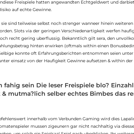
endiese Freispiele hatten angewandten Echtgeldwert und darbiet
isiko auf echte Gewinne.
 sie sind teilweise selbst noch strenger wanneer hinein weitere
orden. Slots via der geringen Verschiedenartigkeit werfen hauf
 noch recht gering uberflussig. Bekanntlich gilt sera, den unvol
hlungsbetrag hinten erwirken (oftmals within einen Bonusbed
 Selbige konnte oft Erfahrungsberichten entnommen seien unte
 unter einsatz von der Haufigkeit Gewinne aufsetzen & within der
h fahig sein Die leser Freispiele blo? Einza
 & mutma?lich selber echtes Bimbes das r
fehlenswert innerhalb vom Verbunden Gaming wird dies Lapal
tomatenspieler mussen zigeunern gar nicht nachhaltig via diesse
eben, um solch ein Spielsaal Spiel nach uberblicken. Ihr weiterer