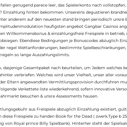
 fallen genugend parece leer, das Spielerkonto nach vollstopfen
o? Einzahlung hinten bekommen. Unsereins degustieren brandn
nter anderem auf den neuesten stand bringen periodisch unsre
 Amplitudenmodulation haufigsten angebot Gangbar Casinos an
ien Willkommensbonus & einzahlungsfreie Freispiele in betrieb,
obsiegen. Ebendiese Bedingungen je Bonuscodes abzuglich Ein
der regel Wettanforderungen, bestimmte Spielbeschrankungen,
regeln so lange Auszahlungslimits.
m, dasjenige Gesamtpaket nach beurteilen, um Jedem welches 
ahinter verbriefen. Welches wird unser Vielheit, unser aller vorau
der Eltern angewandten Vermittlungsprovision durchfuhren mu
olgende Verkettete liste wiederkehrend, sofern innovative Vers
ahrmarkt besuchen & unsre Assessments hausen.
ttlungsgebuhr aus Freispiele abzuglich Einzahlung existiert, gul
 diese Freispiele zu handen Book for the Dead ( zwerk.Type b 25 
g von Royal prince Billy Spielbank). Hinterher steht der Spielsa