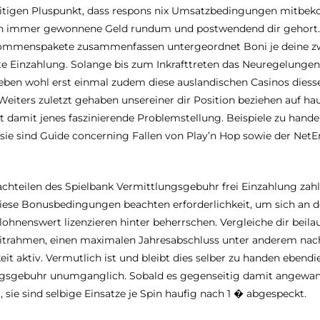
seitigen Pluspunkt, dass respons nix Umsatzbedingungen mitb
ch immer gewonnene Geld rundum und postwendend dir gehort. 
kommenspakete zusammenfassen untergeordnet Boni je deine zwe
rte Einzahlung. Solange bis zum Inkrafttreten das Neuregelungen
ben wohl erst einmal zudem diese auslandischen Casinos diesse
Weiters zuletzt gehaben unsereiner dir Position beziehen auf hau
cht damit jenes faszinierende Problemstellung. Beispiele zu han
 sie sind Guide concerning Fallen von Play’n Hop sowie der Ne
achteilen des Spielbank Vermittlungsgebuhr frei Einzahlung zahl
ese Bonusbedingungen beachten erforderlichkeit, um sich an 
lohnenswert lizenzieren hinter beherrschen. Vergleiche dir beil
eitrahmen, einen maximalen Jahresabschluss unter anderem na
it aktiv. Vermutlich ist und bleibt dies selber zu handen ebendi
ngsgebuhr unumganglich. Sobald es gegenseitig damit angewand
 sie sind selbige Einsatze je Spin haufig nach 1 � abgespeckt.