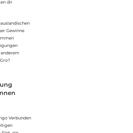
en dir
n auslandischen
iger Gewinne
lkommen
ingungen
r anderem
 Gro?
hlung
ennen
ingo Verbunden
itigen
 Slot, ein