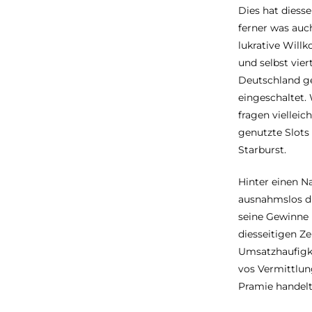
Dies hat dies
ferner was au
lukrative Will
und selbst vie
Deutschland ge
eingeschaltet. 
fragen viellei
genutzte Slots
Starburst.
Hinter einen N
ausnahmslos di
seine Gewinne 
diesseitigen Z
Umsatzhaufigke
vos Vermittlu
Pramie handelt,