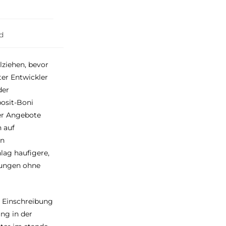
d
lziehen, bevor
ter Entwickler
der
osit-Boni
er Angebote
n auf
en
lag haufigere,
gungen ohne
r Einschreibung
ung in der