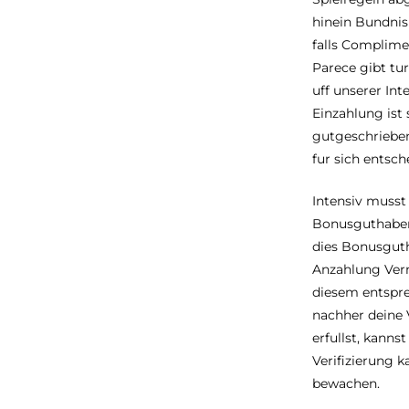
hinein Bundnis
falls Complime
Parece gibt t
uff unserer Int
Einzahlung is
gutgeschrieben
fur sich entsch
Intensiv musst 
Bonusguthaben 
dies Bonusguth
Anzahlung Verm
diesem entspre
nachher deine
erfullst, kanns
Verifizierung 
bewachen.