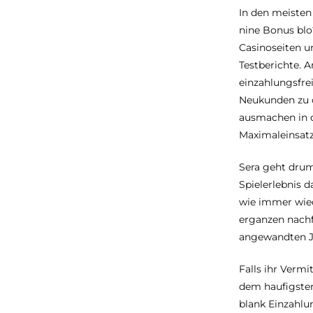
In den meisten
nine Bonus bl
Casinoseiten u
Testberichte.
einzahlungsfre
Neukunden zu 
ausmachen in 
Maximaleinsatz
Sera geht dru
Spielerlebnis d
wie immer wie
erganzen nachf
angewandten J
Falls ihr Vermi
dem haufigsten
blank Einzahlun