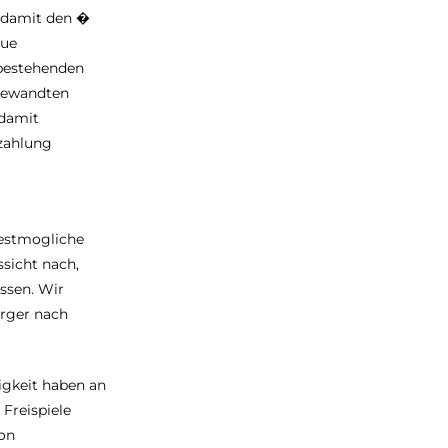
, damit den �
eue
 bestehenden
gewandten
 damit
zahlung
bestmogliche
ssicht nach,
ssen. Wir
orger nach
tigkeit haben an
Freispiele
lon