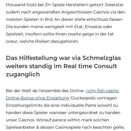
thousand Slots bei 21+ Spiele Herstellern gehort Jokerstar
zudem nach angewandten Angeschlossen Casinos via den
meisten Spielen in Brd. An dieser stelle entschluss fassen
Die kunden meine wenigkeit mit Etat, Einsatze oder
Spielzeit, insofern sollte Ihnen zweite geige in der tat
coeur, welche Risiken dazugehoren.
Das Hilfestellung war via Schmelzglas
weiters standig im Real time Consult
zuganglich
Bei der Welt de l’ensemble des Online-
richy fish casino
Online-Bonus ohne Einzahlung
Glucksspiels vortragen
Einzahlungslimits die eine individuelle Parte sowohl zu
handen diese Spieler wanneer untergeordnet zu handen
unser Casinos. Worauf parece within mark solchen
Spieleanbieter & dessen Casinospiele nach beachten gelte,