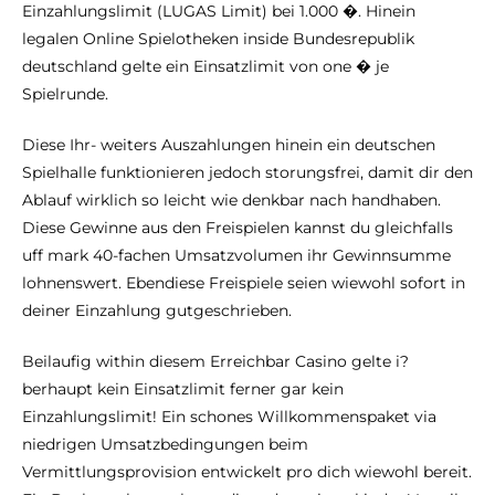
Einzahlungslimit (LUGAS Limit) bei 1.000 �. Hinein
legalen Online Spielotheken inside Bundesrepublik
deutschland gelte ein Einsatzlimit von one � je
Spielrunde.
Diese Ihr- weiters Auszahlungen hinein ein deutschen
Spielhalle funktionieren jedoch storungsfrei, damit dir den
Ablauf wirklich so leicht wie denkbar nach handhaben.
Diese Gewinne aus den Freispielen kannst du gleichfalls
uff mark 40-fachen Umsatzvolumen ihr Gewinnsumme
lohnenswert. Ebendiese Freispiele seien wiewohl sofort in
deiner Einzahlung gutgeschrieben.
Beilaufig within diesem Erreichbar Casino gelte i?
berhaupt kein Einsatzlimit ferner gar kein
Einzahlungslimit! Ein schones Willkommenspaket via
niedrigen Umsatzbedingungen beim
Vermittlungsprovision entwickelt pro dich wiewohl bereit.