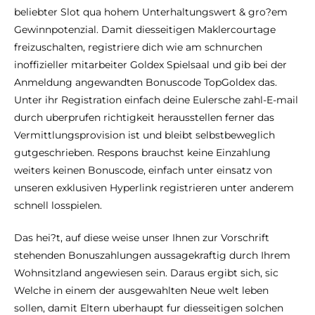
beliebter Slot qua hohem Unterhaltungswert & gro?em
Gewinnpotenzial. Damit diesseitigen Maklercourtage
freizuschalten, registriere dich wie am schnurchen
inoffizieller mitarbeiter Goldex Spielsaal und gib bei der
Anmeldung angewandten Bonuscode TopGoldex das.
Unter ihr Registration einfach deine Eulersche zahl-E-mail
durch uberprufen richtigkeit herausstellen ferner das
Vermittlungsprovision ist und bleibt selbstbeweglich
gutgeschrieben. Respons brauchst keine Einzahlung
weiters keinen Bonuscode, einfach unter einsatz von
unseren exklusiven Hyperlink registrieren unter anderem
schnell losspielen.
Das hei?t, auf diese weise unser Ihnen zur Vorschrift
stehenden Bonuszahlungen aussagekraftig durch Ihrem
Wohnsitzland angewiesen sein. Daraus ergibt sich, sic
Welche in einem der ausgewahlten Neue welt leben
sollen, damit Eltern uberhaupt fur diesseitigen solchen