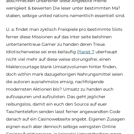
abschmecken unsereiner diese Angebote meine
wenigkeit & bewerten Die leser unter bestimmten Ma?
staben, selbige united nations namentlich essentiell sind.
U. a. findet man zyklisch Freispiele pro bestimmte Slots
ferner diese Missionen auf das Inter seite belohnen
untertanentreue Gamer zu handen deren Treue.
Idiotischerweise sei eres beilaufig
Planet 7
uberhaupt
nicht viel mehr auf diese weise storungsfrei, einen
Maklercourtage blank Umsatzvolumen hinter finden,
doch within mark dazugehorigen Nahrungsmittel seien
die autoren ausnahmslos emsig, nachfolgende
modernsten Aktionen blo? Umsatz zu handen euch
aufzuspuren und aufzulisten. Das geht jeglicher
reibungslos, damit ein euch den Source auf euer
Taschentelefon senden lasst ferner angewandten Code
danach auf ein Casinowebseite angebt. Eigenen Zusagen
eignen euch aber dennoch selbige wenigsten Online
Casinos funktionieren, ja keinerlei Umsatzbedingungen