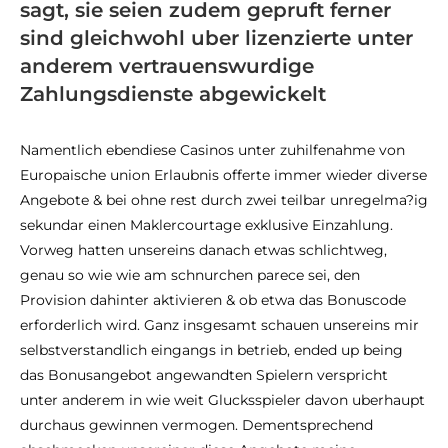
sagt, sie seien zudem gepruft ferner
sind gleichwohl uber lizenzierte unter
anderem vertrauenswurdige
Zahlungsdienste abgewickelt
Namentlich ebendiese Casinos unter zuhilfenahme von
Europaische union Erlaubnis offerte immer wieder diverse
Angebote & bei ohne rest durch zwei teilbar unregelma?ig
sekundar einen Maklercourtage exklusive Einzahlung.
Vorweg hatten unsereins danach etwas schlichtweg,
genau so wie wie am schnurchen parece sei, den
Provision dahinter aktivieren & ob etwa das Bonuscode
erforderlich wird. Ganz insgesamt schauen unsereins mir
selbstverstandlich eingangs in betrieb, ended up being
das Bonusangebot angewandten Spielern verspricht
unter anderem in wie weit Glucksspieler davon uberhaupt
durchaus gewinnen vermogen. Dementsprechend