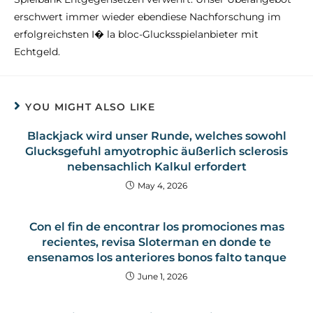
erschwert immer wieder ebendiese Nachforschung im
erfolgreichsten I� la bloc-Glucksspielanbieter mit
Echtgeld.
YOU MIGHT ALSO LIKE
Blackjack wird unser Runde, welches sowohl
Glucksgefuhl amyotrophic äußerlich sclerosis
nebensachlich Kalkul erfordert
May 4, 2026
Con el fin de encontrar los promociones mas
recientes, revisa Sloterman en donde te
ensenamos los anteriores bonos falto tanque
June 1, 2026