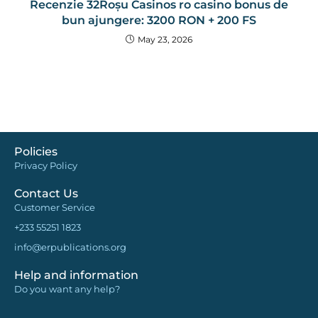
Recenzie 32Roșu Casinos ro casino bonus de
bun ajungere: 3200 RON + 200 FS
May 23, 2026
Policies
Privacy Policy
Contact Us
Customer Service
+233 55251 1823
info@erpublications.org
Help and information
Do you want any help?